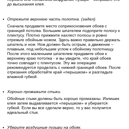
до высыхания клея.
Отрежьте верхнюю часть полотна. (задел).
Сначала продавите место соприкосновения обоев с
границей потолка. Большим шпателем подоприте полосу к
плинтусу. Плотно прижмите нахлест полосы и ровно
отрежьте обойным ножом. Здесь важно правильно держать
шпатель и нож. Нож должен быть острым, а движение –
плавным, под небольшим углом к обойному полотнищу.
После этого маленьким шпателем придавите обои к
верхнему краю потолка - и вы увидите, что край обоев
точно совпадет с плинтусом. Эту же операцию
рекомендуется проделать с нижней границей обоев. После
отрезания обработайте край «перышком» и разгладьте
влажной губкой.
Хорошо промажьте стыки.
Обойные стыки должны быть хорошо промазаны. Излишек
клея затем выдавливается «перышком» и убирается
губкой. Если вы все сделали верно, то у вас получится
идеальный стык.
Уберите воздушные пузыри на обоях.