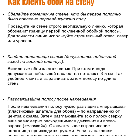
Как клеить обои на стену
Сделайте пометку на стене, что бы первое полотно
было поклеено перпендикулярно полу.
Проведите на стене строго вертикальную линию, которая
обозначит границу первой поклеенной обойной полосы.
Для точности линии используйте строительный отвес, лазер
или уровень.
Клейте полотнища встык.(допускается небольшой
заход на верхний плинтус).
Виниловые обои клеятся встык. При этом иногда
допускается небольшой нахлест на потолок в 3-5 см. Так
удобнее клеить и выравнивать затем полосу по длине
стены.
Разглаживайте полосу после наклеивания.
После наклеивания полосу нужно разгладить «перышком»
(пластиковый шпатель для обоев) – по направлению от
центра к краям. Затем разглаживайте всю полосу сверху
вниз равномерно расходящимися движениями влево-
вправо («елочкой»). Окончательное выравнивание
полотнища производится руками. Если вы наклеили
неровно или появились воздушные пузыри – исправьте это