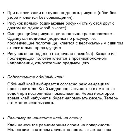
При наклеивании не нужно подгонять рисунок (обои без
узора и клеятся без совмещения).
Рисунок прямой (одинаковые рисунки стыкуются друг с
другом на одинаковой высоте).
Смещающийся рисунок, диагональное расположение.
Сдвинутая подгонка (подгонка по рисунку, т.е.
последующее полотнище, клеится с вертикальным сдвигом
относительно предыдущего
Рисунок не определен (встречная наклейка). Каждое из
последующих полотен клеится в противоположном
направлении, относительно предыдущего
Подготовьте обойный клей
Обойный клей выбирается согласно рекомендациям
производителя. Клей медленно засыпается в емкость с
водой при постоянном помешивании. Через некоторое
время клей набухнет и будет напоминать кисель. Теперь
его можно использовать.
Равномерно нанесите клей на стену.
Клей наносится равномерным слоем на поверхность.
Маленьким шпателем аккуратно промазывается верх