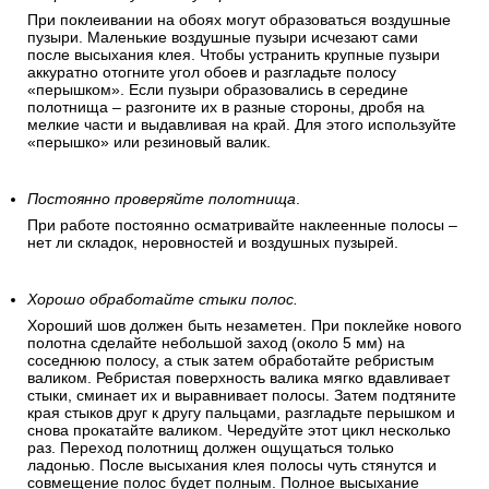
При поклеивании на обоях могут образоваться воздушные
пузыри. Маленькие воздушные пузыри исчезают сами
после высыхания клея. Чтобы устранить крупные пузыри
аккуратно отогните угол обоев и разгладьте полосу
«перышком». Если пузыри образовались в середине
полотнища – разгоните их в разные стороны, дробя на
мелкие части и выдавливая на край. Для этого используйте
«перышко» или резиновый валик.
Постоянно проверяйте полотнища
.
При работе постоянно осматривайте наклеенные полосы –
нет ли складок, неровностей и воздушных пузырей.
Хорошо обработайте стыки полос.
Хороший шов должен быть незаметен. При поклейке нового
полотна сделайте небольшой заход (около 5 мм) на
соседнюю полосу, а стык затем обработайте ребристым
валиком. Ребристая поверхность валика мягко вдавливает
стыки, сминает их и выравнивает полосы. Затем подтяните
края стыков друг к другу пальцами, разгладьте перышком и
снова прокатайте валиком. Чередуйте этот цикл несколько
раз. Переход полотнищ должен ощущаться только
ладонью. После высыхания клея полосы чуть стянутся и
совмещение полос будет полным. Полное высыхание