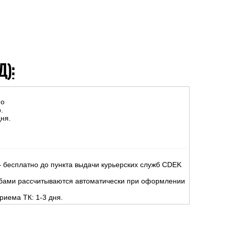
Д):
но
.
ня.
 бесплатно до пункта выдачи курьерских служб CDEK
жбами рассчитываются автоматически при оформлении
риема ТК: 1-3 дня.