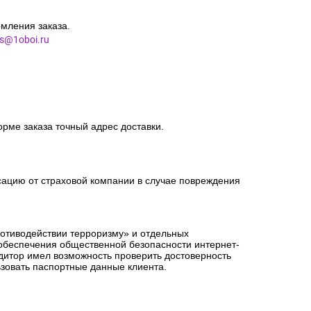
мления заказа.
es@1oboi.ru
орме заказа точный адрес доставки.
сацию от страховой компании в случае повреждения
ротиводействии терроризму» и отдельных
 обеспечения общественной безопасности интернет-
едитор имел возможность проверить достоверность
зовать паспортные данные клиента.