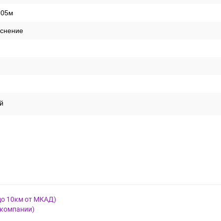
,05м
иснение
й
до 10км от МКАД)
 компании)