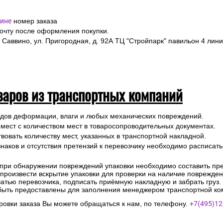
ине
номер заказа
почту после оформления покупки.
 Саввино, ул. Пригородная, д. 92А ТЦ "Стройпарк" павильон 4 лини
варов из транспортных компаний
ледов деформации, влаги и любых механических повреждений.
 мест с количеством мест в товаросопроводительных документах.
вовать количеству мест, указанных в транспортной накладной.
наков и отсутствия претензий к перевозчику необходимо расписатьс
 при обнаружении повреждений упаковки необходимо составить прет
е произвести вскрытие упаковки для проверки на наличие поврежде
чатью перевозчика, подписать приёмную накладную и забрать груз.
быть предоставлены для заполнения менеджером транспортной ко
овки заказа Вы можете обращаться к нам, по телефону.
+7(495)12