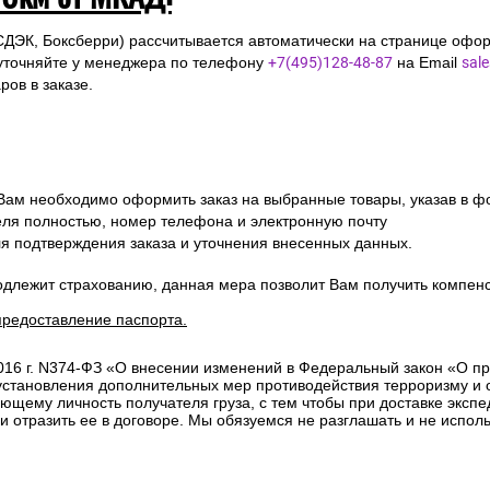
СДЭК, Боксберри) рассчитывается автоматически на странице офор
уточняйте у менеджера по телефону
+7(495)128-48-87
на Email
sal
ов в заказе.
 Вам необходимо оформить заказ на выбранные товары, указав в ф
ля полностью, номер телефона и электронную почту
ля подтверждения заказа и уточнения внесенных данных.
одлежит страхованию, данная мера позволит Вам получить компен
предоставление паспорта.
2016 г. N374-ФЗ «О внесении изменений в Федеральный закон «О п
 установления дополнительных мер противодействия терроризму и
ющему личность получателя груза, с тем чтобы при доставке эксп
отразить ее в договоре. Мы обязуемся не разглашать и не исполь