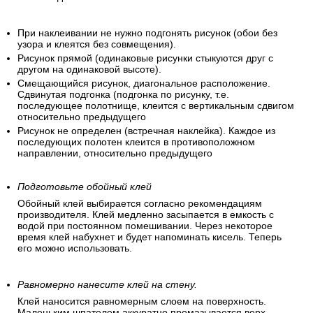
При наклеивании не нужно подгонять рисунок (обои без
узора и клеятся без совмещения).
Рисунок прямой (одинаковые рисунки стыкуются друг с
другом на одинаковой высоте).
Смещающийся рисунок, диагональное расположение.
Сдвинутая подгонка (подгонка по рисунку, т.е.
последующее полотнище, клеится с вертикальным сдвигом
относительно предыдущего
Рисунок не определен (встречная наклейка). Каждое из
последующих полотен клеится в противоположном
направлении, относительно предыдущего
Подготовьте обойный клей
Обойный клей выбирается согласно рекомендациям
производителя. Клей медленно засыпается в емкость с
водой при постоянном помешивании. Через некоторое
время клей набухнет и будет напоминать кисель. Теперь
его можно использовать.
Равномерно нанесите клей на стену.
Клей наносится равномерным слоем на поверхность.
Маленьким шпателем аккуратно промазывается верх