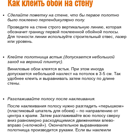
Как клеить обои на стену
Сделайте пометку на стене, что бы первое полотно
было поклеено перпендикулярно полу.
Проведите на стене строго вертикальную линию, которая
обозначит границу первой поклеенной обойной полосы.
Для точности линии используйте строительный отвес, лазер
или уровень.
Клейте полотнища встык.(допускается небольшой
заход на верхний плинтус).
Виниловые обои клеятся встык. При этом иногда
допускается небольшой нахлест на потолок в 3-5 см. Так
удобнее клеить и выравнивать затем полосу по длине
стены.
Разглаживайте полосу после наклеивания.
После наклеивания полосу нужно разгладить «перышком»
(пластиковый шпатель для обоев) – по направлению от
центра к краям. Затем разглаживайте всю полосу сверху
вниз равномерно расходящимися движениями влево-
вправо («елочкой»). Окончательное выравнивание
полотнища производится руками. Если вы наклеили