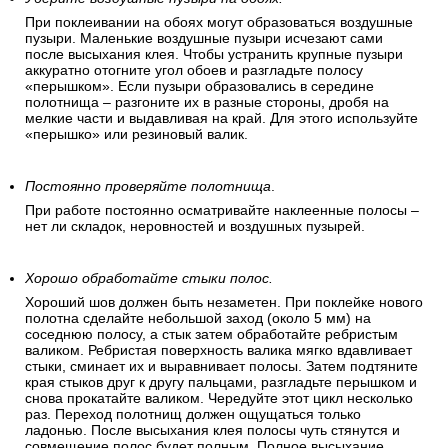
При поклеивании на обоях могут образоваться воздушные
пузыри. Маленькие воздушные пузыри исчезают сами
после высыхания клея. Чтобы устранить крупные пузыри
аккуратно отогните угол обоев и разгладьте полосу
«перышком». Если пузыри образовались в середине
полотнища – разгоните их в разные стороны, дробя на
мелкие части и выдавливая на край. Для этого используйте
«перышко» или резиновый валик.
Постоянно проверяйте полотнища
.
При работе постоянно осматривайте наклеенные полосы –
нет ли складок, неровностей и воздушных пузырей.
Хорошо обработайте стыки полос.
Хороший шов должен быть незаметен. При поклейке нового
полотна сделайте небольшой заход (около 5 мм) на
соседнюю полосу, а стык затем обработайте ребристым
валиком. Ребристая поверхность валика мягко вдавливает
стыки, сминает их и выравнивает полосы. Затем подтяните
края стыков друг к другу пальцами, разгладьте перышком и
снова прокатайте валиком. Чередуйте этот цикл несколько
раз. Переход полотнищ должен ощущаться только
ладонью. После высыхания клея полосы чуть стянутся и
совмещение полос будет полным. Полное высыхание