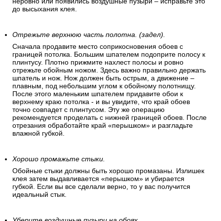
неровно или появились воздушные пузыри – исправьте это
до высыхания клея.
Отрежьте верхнюю часть полотна. (задел).
Сначала продавите место соприкосновения обоев с
границей потолка. Большим шпателем подоприте полосу к
плинтусу. Плотно прижмите нахлест полосы и ровно
отрежьте обойным ножом. Здесь важно правильно держать
шпатель и нож. Нож должен быть острым, а движение –
плавным, под небольшим углом к обойному полотнищу.
После этого маленьким шпателем придавите обои к
верхнему краю потолка - и вы увидите, что край обоев
точно совпадет с плинтусом. Эту же операцию
рекомендуется проделать с нижней границей обоев. После
отрезания обработайте край «перышком» и разгладьте
влажной губкой.
Хорошо промажьте стыки.
Обойные стыки должны быть хорошо промазаны. Излишек
клея затем выдавливается «перышком» и убирается
губкой. Если вы все сделали верно, то у вас получится
идеальный стык.
Уберите воздушные пузыри на обоях.