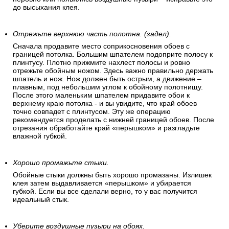
до высыхания клея.
Отрежьте верхнюю часть полотна. (задел).
Сначала продавите место соприкосновения обоев с
границей потолка. Большим шпателем подоприте полосу к
плинтусу. Плотно прижмите нахлест полосы и ровно
отрежьте обойным ножом. Здесь важно правильно держать
шпатель и нож. Нож должен быть острым, а движение –
плавным, под небольшим углом к обойному полотнищу.
После этого маленьким шпателем придавите обои к
верхнему краю потолка - и вы увидите, что край обоев
точно совпадет с плинтусом. Эту же операцию
рекомендуется проделать с нижней границей обоев. После
отрезания обработайте край «перышком» и разгладьте
влажной губкой.
Хорошо промажьте стыки.
Обойные стыки должны быть хорошо промазаны. Излишек
клея затем выдавливается «перышком» и убирается
губкой. Если вы все сделали верно, то у вас получится
идеальный стык.
Уберите воздушные пузыри на обоях.