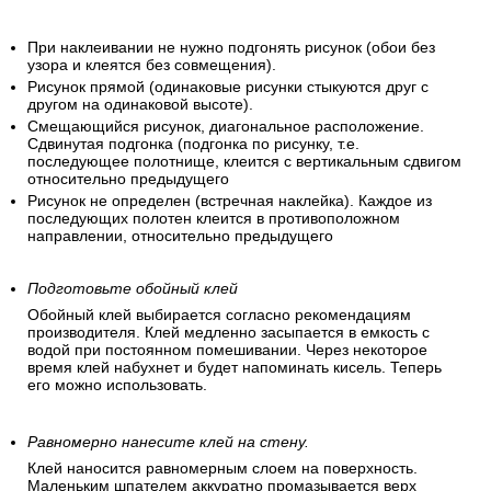
При наклеивании не нужно подгонять рисунок (обои без
узора и клеятся без совмещения).
Рисунок прямой (одинаковые рисунки стыкуются друг с
другом на одинаковой высоте).
Смещающийся рисунок, диагональное расположение.
Сдвинутая подгонка (подгонка по рисунку, т.е.
последующее полотнище, клеится с вертикальным сдвигом
относительно предыдущего
Рисунок не определен (встречная наклейка). Каждое из
последующих полотен клеится в противоположном
направлении, относительно предыдущего
Подготовьте обойный клей
Обойный клей выбирается согласно рекомендациям
производителя. Клей медленно засыпается в емкость с
водой при постоянном помешивании. Через некоторое
время клей набухнет и будет напоминать кисель. Теперь
его можно использовать.
Равномерно нанесите клей на стену.
Клей наносится равномерным слоем на поверхность.
Маленьким шпателем аккуратно промазывается верх