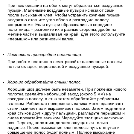
При поклеивании на обоях могут образоваться воздушные
пузыри. Маленькие воздушные пузыри исчезают сами
после высыхания клея. Чтобы устранить крупные пузыри
аккуратно отогните угол обоев и разгладьте полосу
«перышком». Если пузыри образовались в середине
полотнища – разгоните их в разные стороны, дробя на
мелкие части и выдавливая на край. Для этого используйте
«перышко» или резиновый валик.
Постоянно проверяйте полотнища
.
При работе постоянно осматривайте наклеенные полосы –
нет ли складок, неровностей и воздушных пузырей.
Хорошо обработайте стыки полос.
Хороший шов должен быть незаметен. При поклейке нового
полотна сделайте небольшой заход (около 5 мм) на
соседнюю полосу, а стык затем обработайте ребристым
валиком. Ребристая поверхность валика мягко вдавливает
стыки, сминает их и выравнивает полосы. Затем подтяните
края стыков друг к другу пальцами, разгладьте перышком и
снова прокатайте валиком. Чередуйте этот цикл несколько
раз. Переход полотнищ должен ощущаться только
ладонью. После высыхания клея полосы чуть стянутся и
совмещение полос будет полным. Полное высыхание