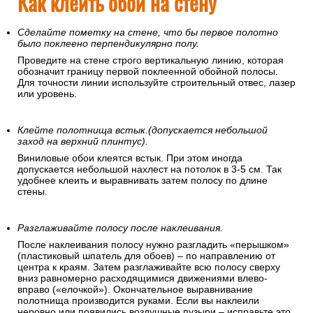
Как клеить обои на стену
Сделайте пометку на стене, что бы первое полотно
было поклеено перпендикулярно полу.
Проведите на стене строго вертикальную линию, которая
обозначит границу первой поклеенной обойной полосы.
Для точности линии используйте строительный отвес, лазер
или уровень.
Клейте полотнища встык.(допускается небольшой
заход на верхний плинтус).
Виниловые обои клеятся встык. При этом иногда
допускается небольшой нахлест на потолок в 3-5 см. Так
удобнее клеить и выравнивать затем полосу по длине
стены.
Разглаживайте полосу после наклеивания.
После наклеивания полосу нужно разгладить «перышком»
(пластиковый шпатель для обоев) – по направлению от
центра к краям. Затем разглаживайте всю полосу сверху
вниз равномерно расходящимися движениями влево-
вправо («елочкой»). Окончательное выравнивание
полотнища производится руками. Если вы наклеили
неровно или появились воздушные пузыри – исправьте это