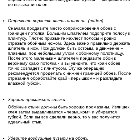
до высыхания клея.
Отрежьте верхнюю часть полотна. (задел).
Сначала продавите место соприкосновения обоев с
границей потолка. Большим шпателем подоприте полосу к
плинтусу. Плотно прижмите нахлест полосы и ровно
отрежьте обойным ножом. Здесь важно правильно держать
шпатель и нож. Нож должен быть острым, а движение –
плавным, под небольшим углом к обойному полотнищу.
После этого маленьким шпателем придавите обои к
верхнему краю потолка - и вы увидите, что край обоев
точно совпадет с плинтусом. Эту же операцию
рекомендуется проделать с нижней границей обоев. После
отрезания обработайте край «перышком» и разгладьте
влажной губкой.
Хорошо промажьте стыки.
Обойные стыки должны быть хорошо промазаны. Излишек
клея затем выдавливается «перышком» и убирается
губкой. Если вы все сделали верно, то у вас получится
идеальный стык.
Уберите воздушные пузыри на обоях.