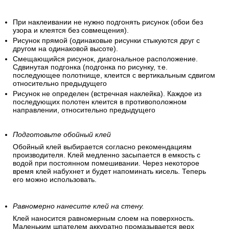
При наклеивании не нужно подгонять рисунок (обои без
узора и клеятся без совмещения).
Рисунок прямой (одинаковые рисунки стыкуются друг с
другом на одинаковой высоте).
Смещающийся рисунок, диагональное расположение.
Сдвинутая подгонка (подгонка по рисунку, т.е.
последующее полотнище, клеится с вертикальным сдвигом
относительно предыдущего
Рисунок не определен (встречная наклейка). Каждое из
последующих полотен клеится в противоположном
направлении, относительно предыдущего
Подготовьте обойный клей
Обойный клей выбирается согласно рекомендациям
производителя. Клей медленно засыпается в емкость с
водой при постоянном помешивании. Через некоторое
время клей набухнет и будет напоминать кисель. Теперь
его можно использовать.
Равномерно нанесите клей на стену.
Клей наносится равномерным слоем на поверхность.
Маленьким шпателем аккуратно промазывается верх