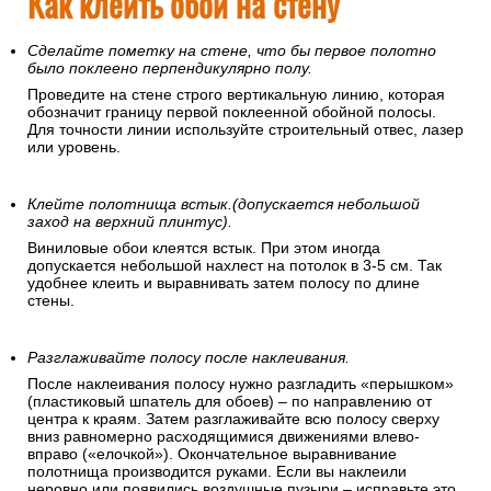
Как клеить обои на стену
Сделайте пометку на стене, что бы первое полотно
было поклеено перпендикулярно полу.
Проведите на стене строго вертикальную линию, которая
обозначит границу первой поклеенной обойной полосы.
Для точности линии используйте строительный отвес, лазер
или уровень.
Клейте полотнища встык.(допускается небольшой
заход на верхний плинтус).
Виниловые обои клеятся встык. При этом иногда
допускается небольшой нахлест на потолок в 3-5 см. Так
удобнее клеить и выравнивать затем полосу по длине
стены.
Разглаживайте полосу после наклеивания.
После наклеивания полосу нужно разгладить «перышком»
(пластиковый шпатель для обоев) – по направлению от
центра к краям. Затем разглаживайте всю полосу сверху
вниз равномерно расходящимися движениями влево-
вправо («елочкой»). Окончательное выравнивание
полотнища производится руками. Если вы наклеили
неровно или появились воздушные пузыри – исправьте это