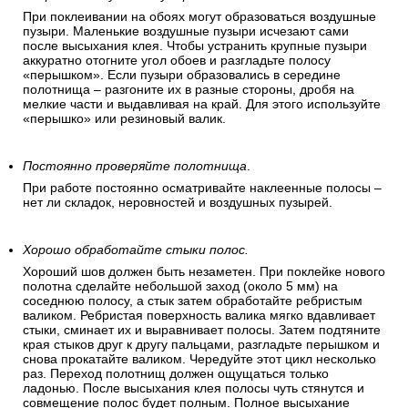
При поклеивании на обоях могут образоваться воздушные
пузыри. Маленькие воздушные пузыри исчезают сами
после высыхания клея. Чтобы устранить крупные пузыри
аккуратно отогните угол обоев и разгладьте полосу
«перышком». Если пузыри образовались в середине
полотнища – разгоните их в разные стороны, дробя на
мелкие части и выдавливая на край. Для этого используйте
«перышко» или резиновый валик.
Постоянно проверяйте полотнища
.
При работе постоянно осматривайте наклеенные полосы –
нет ли складок, неровностей и воздушных пузырей.
Хорошо обработайте стыки полос.
Хороший шов должен быть незаметен. При поклейке нового
полотна сделайте небольшой заход (около 5 мм) на
соседнюю полосу, а стык затем обработайте ребристым
валиком. Ребристая поверхность валика мягко вдавливает
стыки, сминает их и выравнивает полосы. Затем подтяните
края стыков друг к другу пальцами, разгладьте перышком и
снова прокатайте валиком. Чередуйте этот цикл несколько
раз. Переход полотнищ должен ощущаться только
ладонью. После высыхания клея полосы чуть стянутся и
совмещение полос будет полным. Полное высыхание