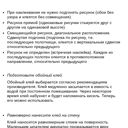
При наклеивании не нужно подгонять рисунок (обои без
узора и клеятся без совмещения).
Рисунок прямой (одинаковые рисунки стыкуются друг с
другом на одинаковой высоте).
Смещающийся рисунок, диагональное расположение.
Сдвинутая подгонка (подгонка по рисунку, т.е.
последующее полотнище, клеится с вертикальным сдвигом
относительно предыдущего
Рисунок не определен (встречная наклейка). Каждое из
последующих полотен клеится в противоположном
направлении, относительно предыдущего
Подготовьте обойный клей
Обойный клей выбирается согласно рекомендациям
производителя. Клей медленно засыпается в емкость с
водой при постоянном помешивании. Через некоторое
время клей набухнет и будет напоминать кисель. Теперь
его можно использовать.
Равномерно нанесите клей на стену.
Клей наносится равномерным слоем на поверхность.
Маленьким шпателем аккуратно промазывается верх