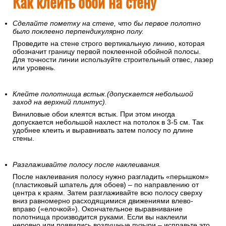
Как клеить обои на стену
Сделайте пометку на стене, что бы первое полотно
было поклеено перпендикулярно полу.
Проведите на стене строго вертикальную линию, которая
обозначит границу первой поклеенной обойной полосы.
Для точности линии используйте строительный отвес, лазер
или уровень.
Клейте полотнища встык.(допускается небольшой
заход на верхний плинтус).
Виниловые обои клеятся встык. При этом иногда
допускается небольшой нахлест на потолок в 3-5 см. Так
удобнее клеить и выравнивать затем полосу по длине
стены.
Разглаживайте полосу после наклеивания.
После наклеивания полосу нужно разгладить «перышком»
(пластиковый шпатель для обоев) – по направлению от
центра к краям. Затем разглаживайте всю полосу сверху
вниз равномерно расходящимися движениями влево-
вправо («елочкой»). Окончательное выравнивание
полотнища производится руками. Если вы наклеили
неровно или появились воздушные пузыри – исправьте это