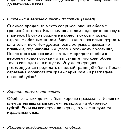
до высыхания клея.
Отрежьте верхнюю часть полотна. (задел).
Сначала продавите место соприкосновения обоев с
границей потолка. Большим шпателем подоприте полосу к
плинтусу. Плотно прижмите нахлест полосы и ровно
отрежьте обойным ножом. Здесь важно правильно держать
шпатель и нож. Нож должен быть острым, а движение –
плавным, под небольшим углом к обойному полотнищу.
После этого маленьким шпателем придавите обои к
верхнему краю потолка - и вы увидите, что край обоев
точно совпадет с плинтусом. Эту же операцию
рекомендуется проделать с нижней границей обоев. После
отрезания обработайте край «перышком» и разгладьте
влажной губкой.
Хорошо промажьте стыки.
Обойные стыки должны быть хорошо промазаны. Излишек
клея затем выдавливается «перышком» и убирается
губкой. Если вы все сделали верно, то у вас получится
идеальный стык.
Уберите воздушные пузыри на обоях.