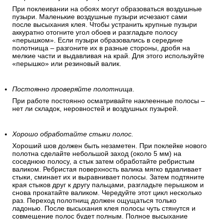
При поклеивании на обоях могут образоваться воздушные
пузыри. Маленькие воздушные пузыри исчезают сами
после высыхания клея. Чтобы устранить крупные пузыри
аккуратно отогните угол обоев и разгладьте полосу
«перышком». Если пузыри образовались в середине
полотнища – разгоните их в разные стороны, дробя на
мелкие части и выдавливая на край. Для этого используйте
«перышко» или резиновый валик.
Постоянно проверяйте полотнища
.
При работе постоянно осматривайте наклеенные полосы –
нет ли складок, неровностей и воздушных пузырей.
Хорошо обработайте стыки полос.
Хороший шов должен быть незаметен. При поклейке нового
полотна сделайте небольшой заход (около 5 мм) на
соседнюю полосу, а стык затем обработайте ребристым
валиком. Ребристая поверхность валика мягко вдавливает
стыки, сминает их и выравнивает полосы. Затем подтяните
края стыков друг к другу пальцами, разгладьте перышком и
снова прокатайте валиком. Чередуйте этот цикл несколько
раз. Переход полотнищ должен ощущаться только
ладонью. После высыхания клея полосы чуть стянутся и
совмещение полос будет полным. Полное высыхание