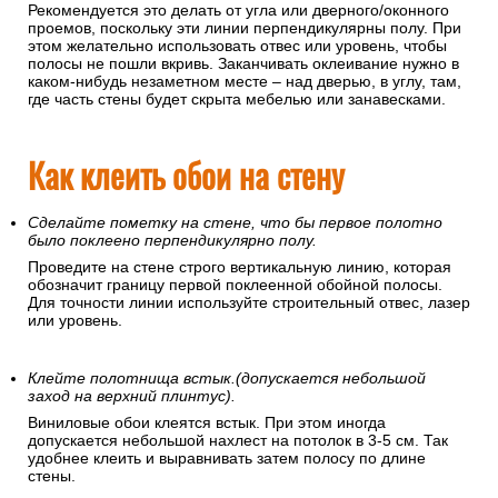
Рекомендуется это делать от угла или дверного/оконного
проемов, поскольку эти линии перпендикулярны полу. При
этом желательно использовать отвес или уровень, чтобы
полосы не пошли вкривь. Заканчивать оклеивание нужно в
каком-нибудь незаметном месте – над дверью, в углу, там,
где часть стены будет скрыта мебелью или занавесками.
Как клеить обои на стену
Сделайте пометку на стене, что бы первое полотно
было поклеено перпендикулярно полу.
Проведите на стене строго вертикальную линию, которая
обозначит границу первой поклеенной обойной полосы.
Для точности линии используйте строительный отвес, лазер
или уровень.
Клейте полотнища встык.(допускается небольшой
заход на верхний плинтус).
Виниловые обои клеятся встык. При этом иногда
допускается небольшой нахлест на потолок в 3-5 см. Так
удобнее клеить и выравнивать затем полосу по длине
стены.