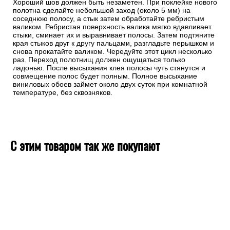
Хороший шов должен быть незаметен. При поклейке нового
полотна сделайте небольшой заход (около 5 мм) на
соседнюю полосу, а стык затем обработайте ребристым
валиком. Ребристая поверхность валика мягко вдавливает
стыки, сминает их и выравнивает полосы. Затем подтяните
края стыков друг к другу пальцами, разгладьте перышком и
снова прокатайте валиком. Чередуйте этот цикл несколько
раз. Переход полотнищ должен ощущаться только
ладонью. После высыхания клея полосы чуть стянутся и
совмещение полос будет полным. Полное высыхание
виниловых обоев займет около двух суток при комнатной
температуре, без сквозняков.
С этим товаром так же покупают