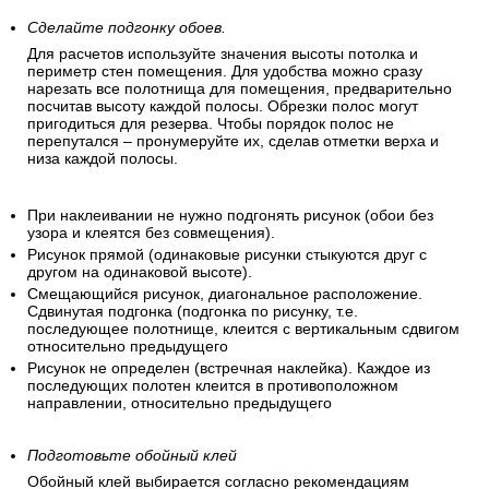
Сделайте подгонку обоев.
Для расчетов используйте значения высоты потолка и
периметр стен помещения. Для удобства можно сразу
нарезать все полотнища для помещения, предварительно
посчитав высоту каждой полосы. Обрезки полос могут
пригодиться для резерва. Чтобы порядок полос не
перепутался – пронумеруйте их, сделав отметки верха и
низа каждой полосы.
При наклеивании не нужно подгонять рисунок (обои без
узора и клеятся без совмещения).
Рисунок прямой (одинаковые рисунки стыкуются друг с
другом на одинаковой высоте).
Смещающийся рисунок, диагональное расположение.
Сдвинутая подгонка (подгонка по рисунку, т.е.
последующее полотнище, клеится с вертикальным сдвигом
относительно предыдущего
Рисунок не определен (встречная наклейка). Каждое из
последующих полотен клеится в противоположном
направлении, относительно предыдущего
Подготовьте обойный клей
Обойный клей выбирается согласно рекомендациям