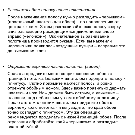
Разглаживайте полосу после наклеивания.
После наклеивания полосу нужно разгладить «перышком»
(пластиковый шпатель для обоев) – по направлению от
центра к краям. Затем разглаживайте всю полосу сверху
вниз равномерно расходящимися движениями влево-
вправо («елочкой»). Окончательное выравнивание
полотнища производится руками. Если вы наклеили
неровно или появились воздушные пузыри – исправьте это
до высыхания клея.
Отрежьте верхнюю часть полотна. (задел).
Сначала продавите место соприкосновения обоев с
границей потолка. Большим шпателем подоприте полосу к
плинтусу. Плотно прижмите нахлест полосы и ровно
отрежьте обойным ножом. Здесь важно правильно держать
шпатель и нож. Нож должен быть острым, а движение –
плавным, под небольшим углом к обойному полотнищу.
После этого маленьким шпателем придавите обои к
верхнему краю потолка - и вы увидите, что край обоев
точно совпадет с плинтусом. Эту же операцию
рекомендуется проделать с нижней границей обоев. После
отрезания обработайте край «перышком» и разгладьте
влажной губкой.