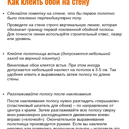
Как клеить обои на стену
Сделайте пометку на стене, что бы первое полотно
было поклеено перпендикулярно полу.
Проведите на стене строго вертикальную линию, которая
обозначит границу первой поклеенной обойной полосы.
Для точности линии используйте строительный отвес, лазер
или уровень.
Клейте полотнища встык.(допускается небольшой
заход на верхний плинтус).
Виниловые обои клеятся встык. При этом иногда
допускается небольшой нахлест на потолок в 3-5 см. Так
удобнее клеить и выравнивать затем полосу по длине
стены.
Разглаживайте полосу после наклеивания.
После наклеивания полосу нужно разгладить «перышком»
(пластиковый шпатель для обоев) – по направлению от
центра к краям. Затем разглаживайте всю полосу сверху
вниз равномерно расходящимися движениями влево-
вправо («елочкой»). Окончательное выравнивание
полотнища производится руками. Если вы наклеили
неровно или появились воздушные пузыри – исправьте это