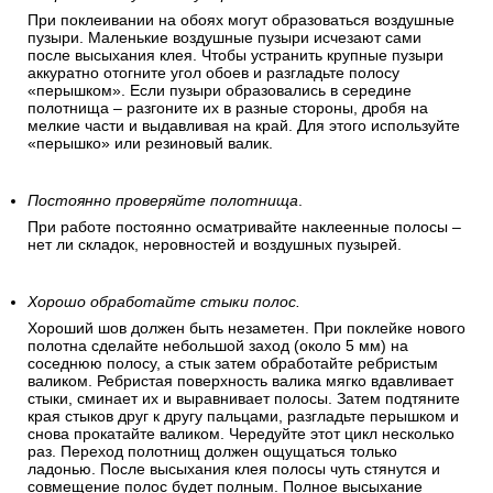
При поклеивании на обоях могут образоваться воздушные
пузыри. Маленькие воздушные пузыри исчезают сами
после высыхания клея. Чтобы устранить крупные пузыри
аккуратно отогните угол обоев и разгладьте полосу
«перышком». Если пузыри образовались в середине
полотнища – разгоните их в разные стороны, дробя на
мелкие части и выдавливая на край. Для этого используйте
«перышко» или резиновый валик.
Постоянно проверяйте полотнища
.
При работе постоянно осматривайте наклеенные полосы –
нет ли складок, неровностей и воздушных пузырей.
Хорошо обработайте стыки полос.
Хороший шов должен быть незаметен. При поклейке нового
полотна сделайте небольшой заход (около 5 мм) на
соседнюю полосу, а стык затем обработайте ребристым
валиком. Ребристая поверхность валика мягко вдавливает
стыки, сминает их и выравнивает полосы. Затем подтяните
края стыков друг к другу пальцами, разгладьте перышком и
снова прокатайте валиком. Чередуйте этот цикл несколько
раз. Переход полотнищ должен ощущаться только
ладонью. После высыхания клея полосы чуть стянутся и
совмещение полос будет полным. Полное высыхание