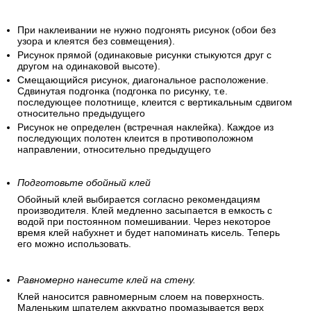
При наклеивании не нужно подгонять рисунок (обои без
узора и клеятся без совмещения).
Рисунок прямой (одинаковые рисунки стыкуются друг с
другом на одинаковой высоте).
Смещающийся рисунок, диагональное расположение.
Сдвинутая подгонка (подгонка по рисунку, т.е.
последующее полотнище, клеится с вертикальным сдвигом
относительно предыдущего
Рисунок не определен (встречная наклейка). Каждое из
последующих полотен клеится в противоположном
направлении, относительно предыдущего
Подготовьте обойный клей
Обойный клей выбирается согласно рекомендациям
производителя. Клей медленно засыпается в емкость с
водой при постоянном помешивании. Через некоторое
время клей набухнет и будет напоминать кисель. Теперь
его можно использовать.
Равномерно нанесите клей на стену.
Клей наносится равномерным слоем на поверхность.
Маленьким шпателем аккуратно промазывается верх