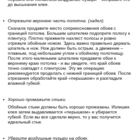
до высыхания клея.
Отрежьте верхнюю часть полотна. (задел).
Сначала продавите место соприкосновения обоев с
границей потолка. Большим шпателем подоприте полосу к
плинтусу. Плотно прижмите нахлест полосы и ровно
отрежьте обойным ножом. Здесь важно правильно держать
шпатель и нож. Нож должен быть острым, а движение –
плавным, под небольшим углом к обойному полотнищу.
После этого маленьким шпателем придавите обои к
верхнему краю потолка - и вы увидите, что край обоев
точно совпадет с плинтусом. Эту же операцию
рекомендуется проделать с нижней границей обоев. После
отрезания обработайте край «перышком» и разгладьте
влажной губкой.
Хорошо промажьте стыки.
Обойные стыки должны быть хорошо промазаны. Излишек
клея затем выдавливается «перышком» и убирается
губкой. Если вы все сделали верно, то у вас получится
идеальный стык.
Уберите воздушные пузыри на обоях.