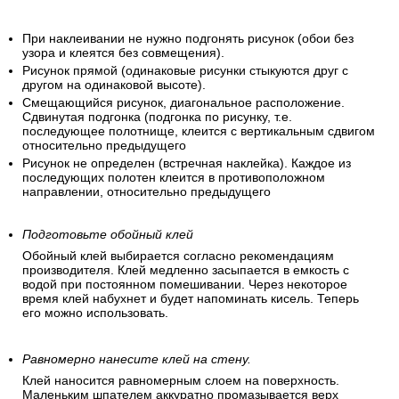
При наклеивании не нужно подгонять рисунок (обои без
узора и клеятся без совмещения).
Рисунок прямой (одинаковые рисунки стыкуются друг с
другом на одинаковой высоте).
Смещающийся рисунок, диагональное расположение.
Сдвинутая подгонка (подгонка по рисунку, т.е.
последующее полотнище, клеится с вертикальным сдвигом
относительно предыдущего
Рисунок не определен (встречная наклейка). Каждое из
последующих полотен клеится в противоположном
направлении, относительно предыдущего
Подготовьте обойный клей
Обойный клей выбирается согласно рекомендациям
производителя. Клей медленно засыпается в емкость с
водой при постоянном помешивании. Через некоторое
время клей набухнет и будет напоминать кисель. Теперь
его можно использовать.
Равномерно нанесите клей на стену.
Клей наносится равномерным слоем на поверхность.
Маленьким шпателем аккуратно промазывается верх