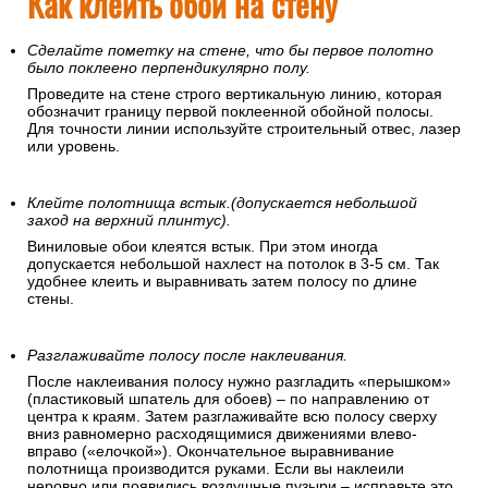
Как клеить обои на стену
Сделайте пометку на стене, что бы первое полотно
было поклеено перпендикулярно полу.
Проведите на стене строго вертикальную линию, которая
обозначит границу первой поклеенной обойной полосы.
Для точности линии используйте строительный отвес, лазер
или уровень.
Клейте полотнища встык.(допускается небольшой
заход на верхний плинтус).
Виниловые обои клеятся встык. При этом иногда
допускается небольшой нахлест на потолок в 3-5 см. Так
удобнее клеить и выравнивать затем полосу по длине
стены.
Разглаживайте полосу после наклеивания.
После наклеивания полосу нужно разгладить «перышком»
(пластиковый шпатель для обоев) – по направлению от
центра к краям. Затем разглаживайте всю полосу сверху
вниз равномерно расходящимися движениями влево-
вправо («елочкой»). Окончательное выравнивание
полотнища производится руками. Если вы наклеили
неровно или появились воздушные пузыри – исправьте это