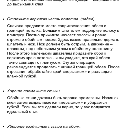
до высыхания клея.
Отрежьте верхнюю часть полотна. (задел).
Сначала продавите место соприкосновения обоев с
границей потолка. Большим шпателем подоприте полосу к
плинтусу. Плотно прижмите нахлест полосы и ровно
отрежьте обойным ножом. Здесь важно правильно держать
шпатель и нож. Нож должен быть острым, а движение –
плавным, под небольшим углом к обойному полотнищу.
После этого маленьким шпателем придавите обои к
верхнему краю потолка - и вы увидите, что край обоев
точно совпадет с плинтусом. Эту же операцию
рекомендуется проделать с нижней границей обоев. После
отрезания обработайте край «перышком» и разгладьте
влажной губкой.
Хорошо промажьте стыки.
Обойные стыки должны быть хорошо промазаны. Излишек
клея затем выдавливается «перышком» и убирается
губкой. Если вы все сделали верно, то у вас получится
идеальный стык.
Уберите воздушные пузыри на обоях.