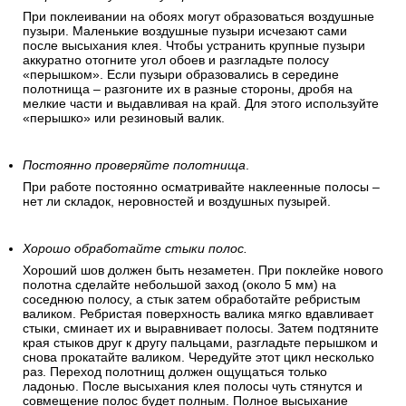
При поклеивании на обоях могут образоваться воздушные
пузыри. Маленькие воздушные пузыри исчезают сами
после высыхания клея. Чтобы устранить крупные пузыри
аккуратно отогните угол обоев и разгладьте полосу
«перышком». Если пузыри образовались в середине
полотнища – разгоните их в разные стороны, дробя на
мелкие части и выдавливая на край. Для этого используйте
«перышко» или резиновый валик.
Постоянно проверяйте полотнища
.
При работе постоянно осматривайте наклеенные полосы –
нет ли складок, неровностей и воздушных пузырей.
Хорошо обработайте стыки полос.
Хороший шов должен быть незаметен. При поклейке нового
полотна сделайте небольшой заход (около 5 мм) на
соседнюю полосу, а стык затем обработайте ребристым
валиком. Ребристая поверхность валика мягко вдавливает
стыки, сминает их и выравнивает полосы. Затем подтяните
края стыков друг к другу пальцами, разгладьте перышком и
снова прокатайте валиком. Чередуйте этот цикл несколько
раз. Переход полотнищ должен ощущаться только
ладонью. После высыхания клея полосы чуть стянутся и
совмещение полос будет полным. Полное высыхание