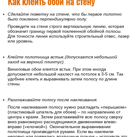
Как клеить обои на стену
Сделайте пометку на стене, что бы первое полотно
было поклеено перпендикулярно полу.
Проведите на стене строго вертикальную линию, которая
обозначит границу первой поклеенной обойной полосы.
Для точности линии используйте строительный отвес, лазер
или уровень.
Клейте полотнища встык.(допускается небольшой
заход на верхний плинтус).
Виниловые обои клеятся встык. При этом иногда
допускается небольшой нахлест на потолок в 3-5 см. Так
удобнее клеить и выравнивать затем полосу по длине
стены.
Разглаживайте полосу после наклеивания.
После наклеивания полосу нужно разгладить «перышком»
(пластиковый шпатель для обоев) – по направлению от
центра к краям. Затем разглаживайте всю полосу сверху
вниз равномерно расходящимися движениями влево-
вправо («елочкой»). Окончательное выравнивание
полотнища производится руками. Если вы наклеили
неровно или появились воздушные пузыри – исправьте это