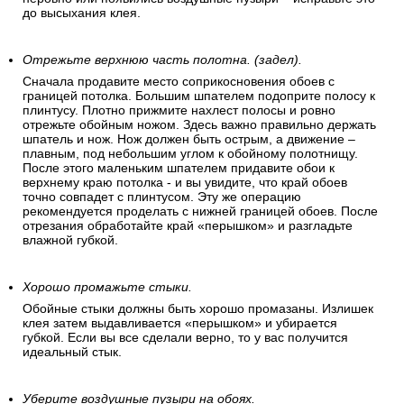
до высыхания клея.
Отрежьте верхнюю часть полотна. (задел).
Сначала продавите место соприкосновения обоев с
границей потолка. Большим шпателем подоприте полосу к
плинтусу. Плотно прижмите нахлест полосы и ровно
отрежьте обойным ножом. Здесь важно правильно держать
шпатель и нож. Нож должен быть острым, а движение –
плавным, под небольшим углом к обойному полотнищу.
После этого маленьким шпателем придавите обои к
верхнему краю потолка - и вы увидите, что край обоев
точно совпадет с плинтусом. Эту же операцию
рекомендуется проделать с нижней границей обоев. После
отрезания обработайте край «перышком» и разгладьте
влажной губкой.
Хорошо промажьте стыки.
Обойные стыки должны быть хорошо промазаны. Излишек
клея затем выдавливается «перышком» и убирается
губкой. Если вы все сделали верно, то у вас получится
идеальный стык.
Уберите воздушные пузыри на обоях.