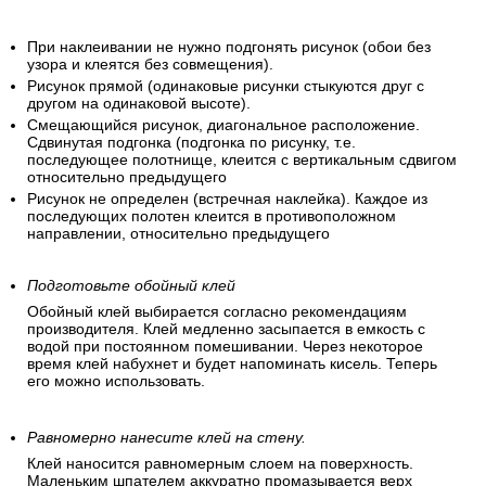
При наклеивании не нужно подгонять рисунок (обои без
узора и клеятся без совмещения).
Рисунок прямой (одинаковые рисунки стыкуются друг с
другом на одинаковой высоте).
Смещающийся рисунок, диагональное расположение.
Сдвинутая подгонка (подгонка по рисунку, т.е.
последующее полотнище, клеится с вертикальным сдвигом
относительно предыдущего
Рисунок не определен (встречная наклейка). Каждое из
последующих полотен клеится в противоположном
направлении, относительно предыдущего
Подготовьте обойный клей
Обойный клей выбирается согласно рекомендациям
производителя. Клей медленно засыпается в емкость с
водой при постоянном помешивании. Через некоторое
время клей набухнет и будет напоминать кисель. Теперь
его можно использовать.
Равномерно нанесите клей на стену.
Клей наносится равномерным слоем на поверхность.
Маленьким шпателем аккуратно промазывается верх