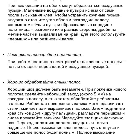
При поклеивании на обоях могут образоваться воздушные
пузыри. Маленькие воздушные пузыри исчезают сами
после высыхания клея. Чтобы устранить крупные пузыри
аккуратно отогните угол обоев и разгладьте полосу
«перышком». Если пузыри образовались в середине
полотнища – разгоните их в разные стороны, дробя на
мелкие части и выдавливая на край. Для этого используйте
«перышко» или резиновый валик.
Постоянно проверяйте полотнища
.
При работе постоянно осматривайте наклеенные полосы –
нет ли складок, неровностей и воздушных пузырей.
Хорошо обработайте стыки полос.
Хороший шов должен быть незаметен. При поклейке нового
полотна сделайте небольшой заход (около 5 мм) на
соседнюю полосу, а стык затем обработайте ребристым
валиком. Ребристая поверхность валика мягко вдавливает
стыки, сминает их и выравнивает полосы. Затем подтяните
края стыков друг к другу пальцами, разгладьте перышком и
снова прокатайте валиком. Чередуйте этот цикл несколько
раз. Переход полотнищ должен ощущаться только
ладонью. После высыхания клея полосы чуть стянутся и
совмещение полос будет полным. Полное высыхание