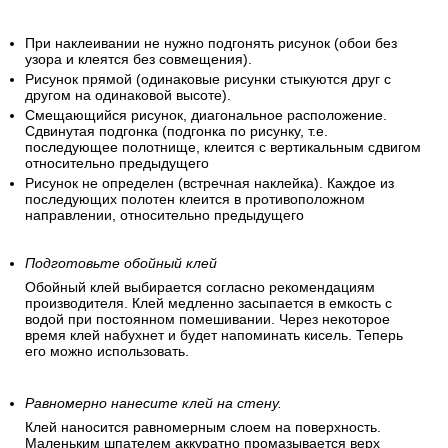
При наклеивании не нужно подгонять рисунок (обои без
узора и клеятся без совмещения).
Рисунок прямой (одинаковые рисунки стыкуются друг с
другом на одинаковой высоте).
Смещающийся рисунок, диагональное расположение.
Сдвинутая подгонка (подгонка по рисунку, т.е.
последующее полотнище, клеится с вертикальным сдвигом
относительно предыдущего
Рисунок не определен (встречная наклейка). Каждое из
последующих полотен клеится в противоположном
направлении, относительно предыдущего
Подготовьте обойный клей
Обойный клей выбирается согласно рекомендациям
производителя. Клей медленно засыпается в емкость с
водой при постоянном помешивании. Через некоторое
время клей набухнет и будет напоминать кисель. Теперь
его можно использовать.
Равномерно нанесите клей на стену.
Клей наносится равномерным слоем на поверхность.
Маленьким шпателем аккуратно промазывается верх