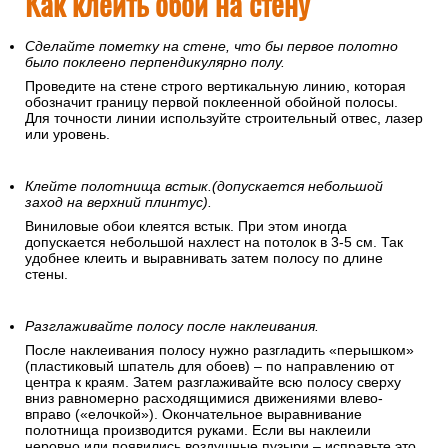
Как клеить обои на стену
Сделайте пометку на стене, что бы первое полотно
было поклеено перпендикулярно полу.
Проведите на стене строго вертикальную линию, которая
обозначит границу первой поклеенной обойной полосы.
Для точности линии используйте строительный отвес, лазер
или уровень.
Клейте полотнища встык.(допускается небольшой
заход на верхний плинтус).
Виниловые обои клеятся встык. При этом иногда
допускается небольшой нахлест на потолок в 3-5 см. Так
удобнее клеить и выравнивать затем полосу по длине
стены.
Разглаживайте полосу после наклеивания.
После наклеивания полосу нужно разгладить «перышком»
(пластиковый шпатель для обоев) – по направлению от
центра к краям. Затем разглаживайте всю полосу сверху
вниз равномерно расходящимися движениями влево-
вправо («елочкой»). Окончательное выравнивание
полотнища производится руками. Если вы наклеили
неровно или появились воздушные пузыри – исправьте это