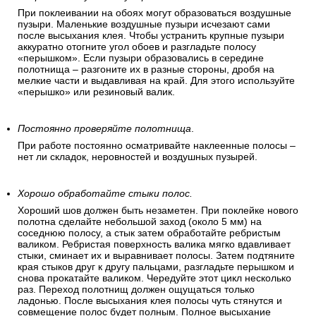
При поклеивании на обоях могут образоваться воздушные
пузыри. Маленькие воздушные пузыри исчезают сами
после высыхания клея. Чтобы устранить крупные пузыри
аккуратно отогните угол обоев и разгладьте полосу
«перышком». Если пузыри образовались в середине
полотнища – разгоните их в разные стороны, дробя на
мелкие части и выдавливая на край. Для этого используйте
«перышко» или резиновый валик.
Постоянно проверяйте полотнища
.
При работе постоянно осматривайте наклеенные полосы –
нет ли складок, неровностей и воздушных пузырей.
Хорошо обработайте стыки полос.
Хороший шов должен быть незаметен. При поклейке нового
полотна сделайте небольшой заход (около 5 мм) на
соседнюю полосу, а стык затем обработайте ребристым
валиком. Ребристая поверхность валика мягко вдавливает
стыки, сминает их и выравнивает полосы. Затем подтяните
края стыков друг к другу пальцами, разгладьте перышком и
снова прокатайте валиком. Чередуйте этот цикл несколько
раз. Переход полотнищ должен ощущаться только
ладонью. После высыхания клея полосы чуть стянутся и
совмещение полос будет полным. Полное высыхание