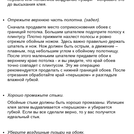
до высыхания клея.
Отрежьте верхнюю часть полотна. (задел).
Сначала продавите место соприкосновения обоев с
границей потолка. Большим шпателем подоприте полосу к
плинтусу. Плотно прижмите нахлест полосы и ровно
отрежьте обойным ножом. Здесь важно правильно держать
шпатель и нож. Нож должен быть острым, а движение –
плавным, под небольшим углом к обойному полотнищу.
После этого маленьким шпателем придавите обои к
верхнему краю потолка - и вы увидите, что край обоев
точно совпадет с плинтусом. Эту же операцию
рекомендуется проделать с нижней границей обоев. После
отрезания обработайте край «перышком» и разгладьте
влажной губкой.
Хорошо промажьте стыки.
Обойные стыки должны быть хорошо промазаны. Излишек
клея затем выдавливается «перышком» и убирается
губкой. Если вы все сделали верно, то у вас получится
идеальный стык.
Уберите воздушные пузыри на обоях.