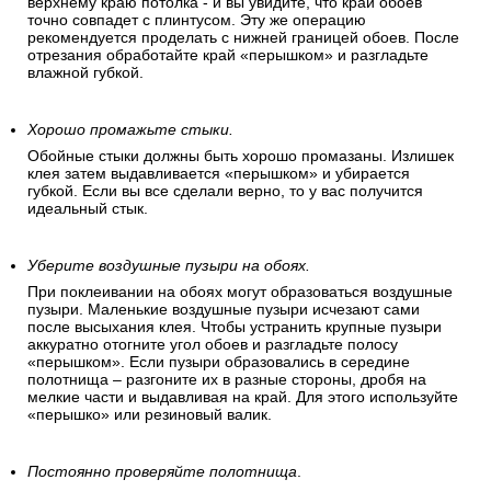
верхнему краю потолка - и вы увидите, что край обоев
точно совпадет с плинтусом. Эту же операцию
рекомендуется проделать с нижней границей обоев. После
отрезания обработайте край «перышком» и разгладьте
влажной губкой.
Хорошо промажьте стыки.
Обойные стыки должны быть хорошо промазаны. Излишек
клея затем выдавливается «перышком» и убирается
губкой. Если вы все сделали верно, то у вас получится
идеальный стык.
Уберите воздушные пузыри на обоях.
При поклеивании на обоях могут образоваться воздушные
пузыри. Маленькие воздушные пузыри исчезают сами
после высыхания клея. Чтобы устранить крупные пузыри
аккуратно отогните угол обоев и разгладьте полосу
«перышком». Если пузыри образовались в середине
полотнища – разгоните их в разные стороны, дробя на
мелкие части и выдавливая на край. Для этого используйте
«перышко» или резиновый валик.
Постоянно проверяйте полотнища
.