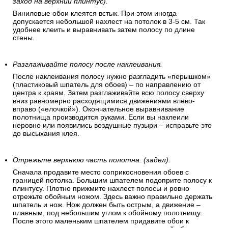
заход на верхний плинтус).
Виниловые обои клеятся встык. При этом иногда
допускается небольшой нахлест на потолок в 3-5 см. Так
удобнее клеить и выравнивать затем полосу по длине
стены.
Разглаживайте полосу после наклеивания.
После наклеивания полосу нужно разгладить «перышком»
(пластиковый шпатель для обоев) – по направлению от
центра к краям. Затем разглаживайте всю полосу сверху
вниз равномерно расходящимися движениями влево-
вправо («елочкой»). Окончательное выравнивание
полотнища производится руками. Если вы наклеили
неровно или появились воздушные пузыри – исправьте это
до высыхания клея.
Отрежьте верхнюю часть полотна. (задел).
Сначала продавите место соприкосновения обоев с
границей потолка. Большим шпателем подоприте полосу к
плинтусу. Плотно прижмите нахлест полосы и ровно
отрежьте обойным ножом. Здесь важно правильно держать
шпатель и нож. Нож должен быть острым, а движение –
плавным, под небольшим углом к обойному полотнищу.
После этого маленьким шпателем придавите обои к