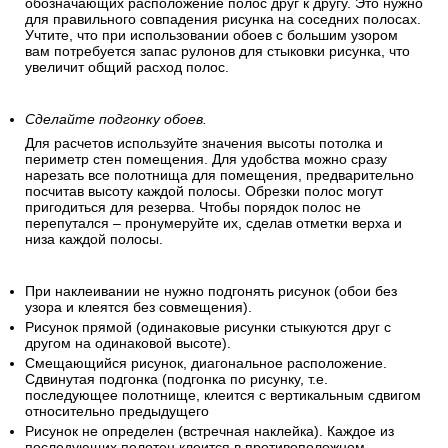
обозначающих расположение полос друг к другу. Это нужно
для правильного совпадения рисунка на соседних полосах.
Учтите, что при использовании обоев с большим узором
вам потребуется запас рулонов для стыковки рисунка, что
увеличит общий расход полос.
Сделайте подгонку обоев.
Для расчетов используйте значения высоты потолка и
периметр стен помещения. Для удобства можно сразу
нарезать все полотнища для помещения, предварительно
посчитав высоту каждой полосы. Обрезки полос могут
пригодиться для резерва. Чтобы порядок полос не
перепутался – пронумеруйте их, сделав отметки верха и
низа каждой полосы.
При наклеивании не нужно подгонять рисунок (обои без
узора и клеятся без совмещения).
Рисунок прямой (одинаковые рисунки стыкуются друг с
другом на одинаковой высоте).
Смещающийся рисунок, диагональное расположение.
Сдвинутая подгонка (подгонка по рисунку, т.е.
последующее полотнище, клеится с вертикальным сдвигом
относительно предыдущего
Рисунок не определен (встречная наклейка). Каждое из
последующих полотен клеится в противоположном