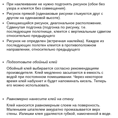
При наклеивании не нужно подгонять рисунок (обои без
узора и клеятся без совмещения).
Рисунок прямой (одинаковые рисунки стыкуются друг с
другом на одинаковой высоте).
Смещающийся рисунок, диагональное расположение.
Сдвинутая подгонка (подгонка по рисунку, т.е.
последующее полотнище, клеится с вертикальным сдвигом
относительно предыдущего
Рисунок не определен (встречная наклейка). Каждое из
последующих полотен клеится в противоположном
направлении, относительно предыдущего
Подготовьте обойный клей
Обойный клей выбирается согласно рекомендациям
производителя. Клей медленно засыпается в емкость с
водой при постоянном помешивании. Через некоторое
время клей набухнет и будет напоминать кисель. Теперь
его можно использовать.
Равномерно нанесите клей на стену.
Клей наносится равномерным слоем на поверхность.
Маленьким шпателем аккуратно промазывается верх
стены. Излишки клея удаляются губкой, намоченной в воде.