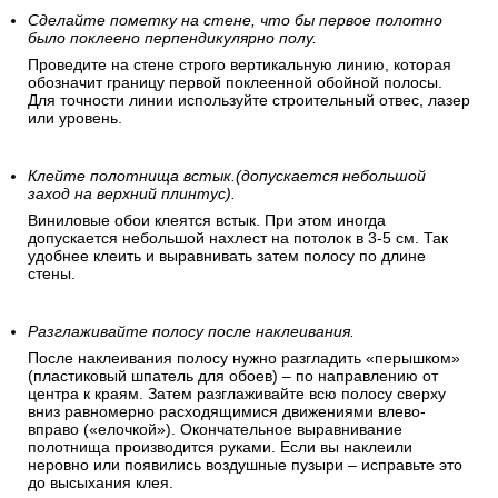
Сделайте пометку на стене, что бы первое полотно
было поклеено перпендикулярно полу.
Проведите на стене строго вертикальную линию, которая
обозначит границу первой поклеенной обойной полосы.
Для точности линии используйте строительный отвес, лазер
или уровень.
Клейте полотнища встык.(допускается небольшой
заход на верхний плинтус).
Виниловые обои клеятся встык. При этом иногда
допускается небольшой нахлест на потолок в 3-5 см. Так
удобнее клеить и выравнивать затем полосу по длине
стены.
Разглаживайте полосу после наклеивания.
После наклеивания полосу нужно разгладить «перышком»
(пластиковый шпатель для обоев) – по направлению от
центра к краям. Затем разглаживайте всю полосу сверху
вниз равномерно расходящимися движениями влево-
вправо («елочкой»). Окончательное выравнивание
полотнища производится руками. Если вы наклеили
неровно или появились воздушные пузыри – исправьте это
до высыхания клея.