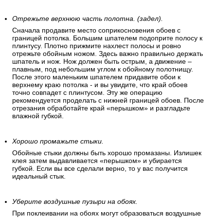
Отрежьте верхнюю часть полотна. (задел).
Сначала продавите место соприкосновения обоев с
границей потолка. Большим шпателем подоприте полосу к
плинтусу. Плотно прижмите нахлест полосы и ровно
отрежьте обойным ножом. Здесь важно правильно держать
шпатель и нож. Нож должен быть острым, а движение –
плавным, под небольшим углом к обойному полотнищу.
После этого маленьким шпателем придавите обои к
верхнему краю потолка - и вы увидите, что край обоев
точно совпадет с плинтусом. Эту же операцию
рекомендуется проделать с нижней границей обоев. После
отрезания обработайте край «перышком» и разгладьте
влажной губкой.
Хорошо промажьте стыки.
Обойные стыки должны быть хорошо промазаны. Излишек
клея затем выдавливается «перышком» и убирается
губкой. Если вы все сделали верно, то у вас получится
идеальный стык.
Уберите воздушные пузыри на обоях.
При поклеивании на обоях могут образоваться воздушные