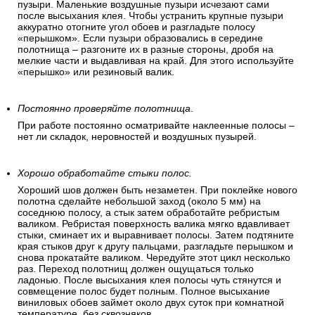
пузыри. Маленькие воздушные пузыри исчезают сами
после высыхания клея. Чтобы устранить крупные пузыри
аккуратно отогните угол обоев и разгладьте полосу
«перышком». Если пузыри образовались в середине
полотнища – разгоните их в разные стороны, дробя на
мелкие части и выдавливая на край. Для этого используйте
«перышко» или резиновый валик.
Постоянно проверяйте полотнища
.
При работе постоянно осматривайте наклеенные полосы –
нет ли складок, неровностей и воздушных пузырей.
Хорошо обработайте стыки полос.
Хороший шов должен быть незаметен. При поклейке нового
полотна сделайте небольшой заход (около 5 мм) на
соседнюю полосу, а стык затем обработайте ребристым
валиком. Ребристая поверхность валика мягко вдавливает
стыки, сминает их и выравнивает полосы. Затем подтяните
края стыков друг к другу пальцами, разгладьте перышком и
снова прокатайте валиком. Чередуйте этот цикл несколько
раз. Переход полотнищ должен ощущаться только
ладонью. После высыхания клея полосы чуть стянутся и
совмещение полос будет полным. Полное высыхание
виниловых обоев займет около двух суток при комнатной
температуре, без сквозняков.