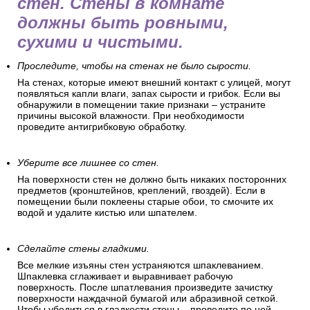
стен. Стены в комнате
должны быть ровными,
сухими и чистыми.
Проследите, чтобы на стенах не было сырости.
На стенах, которые имеют внешний контакт с улицей, могут
появляться капли влаги, запах сырости и грибок. Если вы
обнаружили в помещении такие признаки – устраните
причины высокой влажности. При необходимости
проведите антигрибковую обработку.
Уберите все лишнее со стен.
На поверхности стен не должно быть никаких посторонних
предметов (кронштейнов, креплений, гвоздей). Если в
помещении были поклеены старые обои, то смочите их
водой и удалите кистью или шпателем.
Сделайте стены гладкими.
Все мелкие изъяны стен устраняются шпаклеванием.
Шпаклевка сглаживает и выравнивает рабочую
поверхность. После шпатлевания произведите зачистку
поверхности наждачной бумагой или абразивной сеткой.
Чтобы убедиться в гладкости стены – проведите по ней