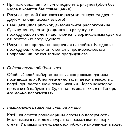
При наклеивании не нужно подгонять рисунок (обои без
узора и клеятся без совмещения).
Рисунок прямой (одинаковые рисунки стыкуются друг с
другом на одинаковой высоте).
Смещающийся рисунок, диагональное расположение.
Сдвинутая подгонка (подгонка по рисунку, т.е.
последующее полотнище, клеится с вертикальным сдвигом
относительно предыдущего
Рисунок не определен (встречная наклейка). Каждое из
последующих полотен клеится в противоположном
направлении, относительно предыдущего
Подготовьте обойный клей
Обойный клей выбирается согласно рекомендациям
производителя. Клей медленно засыпается в емкость с
водой при постоянном помешивании. Через некоторое
время клей набухнет и будет напоминать кисель. Теперь
его можно использовать.
Равномерно нанесите клей на стену.
Клей наносится равномерным слоем на поверхность.
Маленьким шпателем аккуратно промазывается верх
стены. Излишки клея удаляются губкой, намоченной в воде.