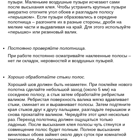
пузыри. Маленькие воздушные пузыри исчезают сами
после высыхания клея. Чтобы устранить крупные пузыри
аккуратно отогните угол обоев и разгладьте полосу
«перышком». Если пузыри образовались в середине
полотнища – разгоните их в разные стороны, дробя на
мелкие части и выдавливая на край. Для этого используйте
«перышко» или резиновый валик.
Постоянно проверяйте полотнища
.
При работе постоянно осматривайте наклеенные полосы –
нет ли складок, неровностей и воздушных пузырей.
Хорошо обработайте стыки полос.
Хороший шов должен быть незаметен. При поклейке нового
полотна сделайте небольшой заход (около 5 мм) на
соседнюю полосу, а стык затем обработайте ребристым
валиком. Ребристая поверхность валика мягко вдавливает
стыки, сминает их и выравнивает полосы. Затем подтяните
края стыков друг к другу пальцами, разгладьте перышком и
снова прокатайте валиком. Чередуйте этот цикл несколько
раз. Переход полотнищ должен ощущаться только
ладонью. После высыхания клея полосы чуть стянутся и
совмещение полос будет полным. Полное высыхание
виниловых обоев займет около двух суток при комнатной
температуре, без сквозняков.