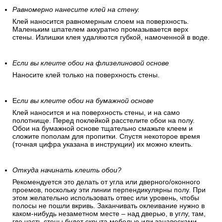
Равномерно нанесите клей на стену.
Клей наносится равномерным слоем на поверхность.
Маленьким шпателем аккуратно промазывается верх
стены. Излишки клея удаляются губкой, намоченной в воде.
Если вы клеите обои на флизелиновой основе
Наносите клей только на поверхность стены.
Е
сли вы клеите обои на бумажной основе
Клей наносится и на поверхность стены, и на само
полотнище. Перед поклейкой расстелите обои на полу.
Обои на бумажной основе тщательно смажьте клеем и
сложите пополам для пропитки. Спустя некоторое время
(точная цифра указана в инструкции) их можно клеить.
Откуда начинать клеить обои?
Рекомендуется это делать от угла или дверного/оконного
проемов, поскольку эти линии перпендикулярны полу. При
этом желательно использовать отвес или уровень, чтобы
полосы не пошли вкривь. Заканчивать оклеивание нужно в
каком-нибудь незаметном месте – над дверью, в углу, там,
где часть стены будет скрыта мебелью или занавесками.