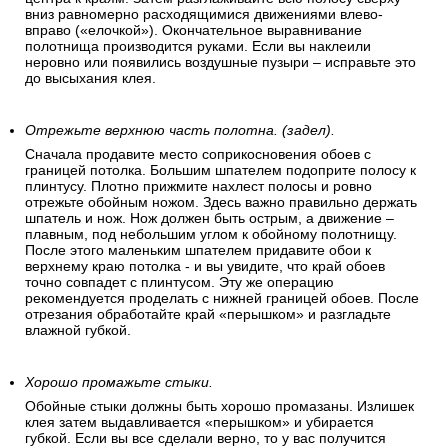
вниз равномерно расходящимися движениями влево-
вправо («елочкой»). Окончательное выравнивание
полотнища производится руками. Если вы наклеили
неровно или появились воздушные пузыри – исправьте это
до высыхания клея.
Отрежьте верхнюю часть полотна. (задел).
Сначала продавите место соприкосновения обоев с
границей потолка. Большим шпателем подоприте полосу к
плинтусу. Плотно прижмите нахлест полосы и ровно
отрежьте обойным ножом. Здесь важно правильно держать
шпатель и нож. Нож должен быть острым, а движение –
плавным, под небольшим углом к обойному полотнищу.
После этого маленьким шпателем придавите обои к
верхнему краю потолка - и вы увидите, что край обоев
точно совпадет с плинтусом. Эту же операцию
рекомендуется проделать с нижней границей обоев. После
отрезания обработайте край «перышком» и разгладьте
влажной губкой.
Хорошо промажьте стыки.
Обойные стыки должны быть хорошо промазаны. Излишек
клея затем выдавливается «перышком» и убирается
губкой. Если вы все сделали верно, то у вас получится