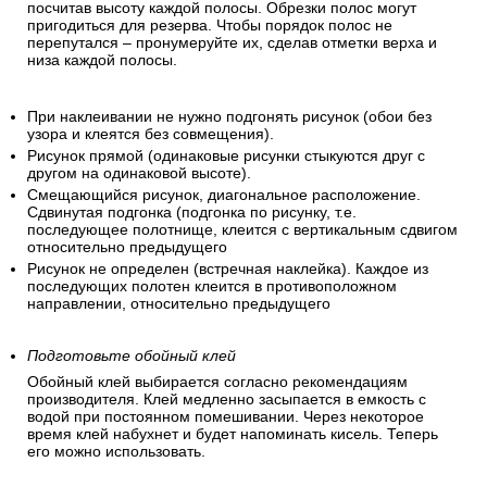
посчитав высоту каждой полосы. Обрезки полос могут
пригодиться для резерва. Чтобы порядок полос не
перепутался – пронумеруйте их, сделав отметки верха и
низа каждой полосы.
При наклеивании не нужно подгонять рисунок (обои без
узора и клеятся без совмещения).
Рисунок прямой (одинаковые рисунки стыкуются друг с
другом на одинаковой высоте).
Смещающийся рисунок, диагональное расположение.
Сдвинутая подгонка (подгонка по рисунку, т.е.
последующее полотнище, клеится с вертикальным сдвигом
относительно предыдущего
Рисунок не определен (встречная наклейка). Каждое из
последующих полотен клеится в противоположном
направлении, относительно предыдущего
Подготовьте обойный клей
Обойный клей выбирается согласно рекомендациям
производителя. Клей медленно засыпается в емкость с
водой при постоянном помешивании. Через некоторое
время клей набухнет и будет напоминать кисель. Теперь
его можно использовать.