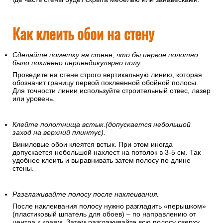
Как клеить обои на стену
Сделайте пометку на стене, что бы первое полотно
было поклеено перпендикулярно полу.
Проведите на стене строго вертикальную линию, которая
обозначит границу первой поклеенной обойной полосы.
Для точности линии используйте строительный отвес, лазер
или уровень.
Клейте полотнища встык.(допускается небольшой
заход на верхний плинтус).
Виниловые обои клеятся встык. При этом иногда
допускается небольшой нахлест на потолок в 3-5 см. Так
удобнее клеить и выравнивать затем полосу по длине
стены.
Разглаживайте полосу после наклеивания.
После наклеивания полосу нужно разгладить «перышком»
(пластиковый шпатель для обоев) – по направлению от
центра к краям. Затем разглаживайте всю полосу сверху