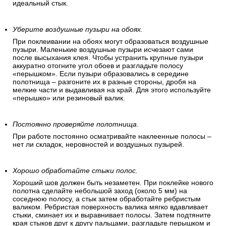
идеальный стык.
Уберите воздушные пузыри на обоях.
При поклеивании на обоях могут образоваться воздушные
пузыри. Маленькие воздушные пузыри исчезают сами
после высыхания клея. Чтобы устранить крупные пузыри
аккуратно отогните угол обоев и разгладьте полосу
«перышком». Если пузыри образовались в середине
полотнища – разгоните их в разные стороны, дробя на
мелкие части и выдавливая на край. Для этого используйте
«перышко» или резиновый валик.
Постоянно проверяйте полотнища
.
При работе постоянно осматривайте наклеенные полосы –
нет ли складок, неровностей и воздушных пузырей.
Хорошо обработайте стыки полос.
Хороший шов должен быть незаметен. При поклейке нового
полотна сделайте небольшой заход (около 5 мм) на
соседнюю полосу, а стык затем обработайте ребристым
валиком. Ребристая поверхность валика мягко вдавливает
стыки, сминает их и выравнивает полосы. Затем подтяните
края стыков друг к другу пальцами, разгладьте перышком и