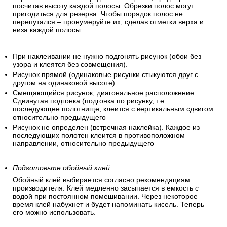
посчитав высоту каждой полосы. Обрезки полос могут
пригодиться для резерва. Чтобы порядок полос не
перепутался – пронумеруйте их, сделав отметки верха и
низа каждой полосы.
При наклеивании не нужно подгонять рисунок (обои без
узора и клеятся без совмещения).
Рисунок прямой (одинаковые рисунки стыкуются друг с
другом на одинаковой высоте).
Смещающийся рисунок, диагональное расположение.
Сдвинутая подгонка (подгонка по рисунку, т.е.
последующее полотнище, клеится с вертикальным сдвигом
относительно предыдущего
Рисунок не определен (встречная наклейка). Каждое из
последующих полотен клеится в противоположном
направлении, относительно предыдущего
Подготовьте обойный клей
Обойный клей выбирается согласно рекомендациям
производителя. Клей медленно засыпается в емкость с
водой при постоянном помешивании. Через некоторое
время клей набухнет и будет напоминать кисель. Теперь
его можно использовать.