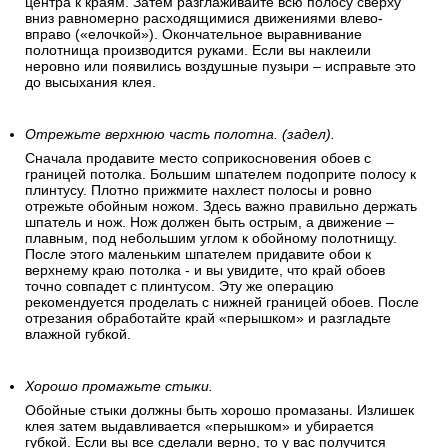
центра к краям. Затем разглаживайте всю полосу сверху
вниз равномерно расходящимися движениями влево-
вправо («елочкой»). Окончательное выравнивание
полотнища производится руками. Если вы наклеили
неровно или появились воздушные пузыри – исправьте это
до высыхания клея.
Отрежьте верхнюю часть полотна. (задел).
Сначала продавите место соприкосновения обоев с
границей потолка. Большим шпателем подоприте полосу к
плинтусу. Плотно прижмите нахлест полосы и ровно
отрежьте обойным ножом. Здесь важно правильно держать
шпатель и нож. Нож должен быть острым, а движение –
плавным, под небольшим углом к обойному полотнищу.
После этого маленьким шпателем придавите обои к
верхнему краю потолка - и вы увидите, что край обоев
точно совпадет с плинтусом. Эту же операцию
рекомендуется проделать с нижней границей обоев. После
отрезания обработайте край «перышком» и разгладьте
влажной губкой.
Хорошо промажьте стыки.
Обойные стыки должны быть хорошо промазаны. Излишек
клея затем выдавливается «перышком» и убирается
губкой. Если вы все сделали верно, то у вас получится