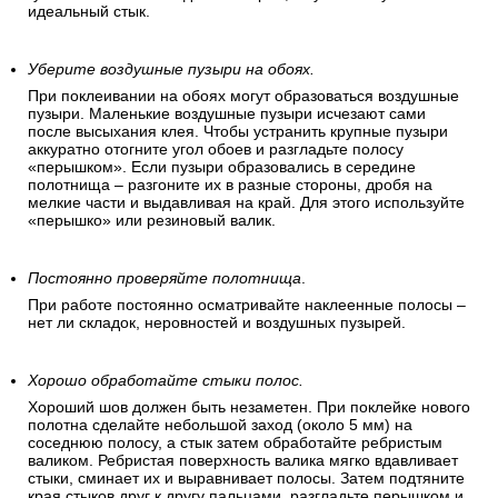
идеальный стык.
Уберите воздушные пузыри на обоях.
При поклеивании на обоях могут образоваться воздушные
пузыри. Маленькие воздушные пузыри исчезают сами
после высыхания клея. Чтобы устранить крупные пузыри
аккуратно отогните угол обоев и разгладьте полосу
«перышком». Если пузыри образовались в середине
полотнища – разгоните их в разные стороны, дробя на
мелкие части и выдавливая на край. Для этого используйте
«перышко» или резиновый валик.
Постоянно проверяйте полотнища
.
При работе постоянно осматривайте наклеенные полосы –
нет ли складок, неровностей и воздушных пузырей.
Хорошо обработайте стыки полос.
Хороший шов должен быть незаметен. При поклейке нового
полотна сделайте небольшой заход (около 5 мм) на
соседнюю полосу, а стык затем обработайте ребристым
валиком. Ребристая поверхность валика мягко вдавливает
стыки, сминает их и выравнивает полосы. Затем подтяните
края стыков друг к другу пальцами, разгладьте перышком и