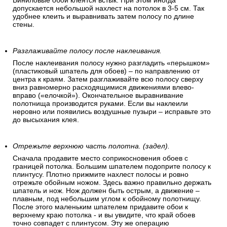
Виниловые обои клеятся встык. При этом иногда
допускается небольшой нахлест на потолок в 3-5 см. Так
удобнее клеить и выравнивать затем полосу по длине
стены.
Разглаживайте полосу после наклеивания.
После наклеивания полосу нужно разгладить «перышком»
(пластиковый шпатель для обоев) – по направлению от
центра к краям. Затем разглаживайте всю полосу сверху
вниз равномерно расходящимися движениями влево-
вправо («елочкой»). Окончательное выравнивание
полотнища производится руками. Если вы наклеили
неровно или появились воздушные пузыри – исправьте это
до высыхания клея.
Отрежьте верхнюю часть полотна. (задел).
Сначала продавите место соприкосновения обоев с
границей потолка. Большим шпателем подоприте полосу к
плинтусу. Плотно прижмите нахлест полосы и ровно
отрежьте обойным ножом. Здесь важно правильно держать
шпатель и нож. Нож должен быть острым, а движение –
плавным, под небольшим углом к обойному полотнищу.
После этого маленьким шпателем придавите обои к
верхнему краю потолка - и вы увидите, что край обоев
точно совпадет с плинтусом. Эту же операцию