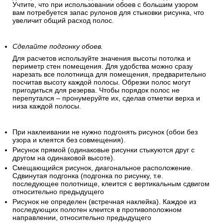
Учтите, что при использовании обоев с большим узором
вам потребуется запас рулонов для стыковки рисунка, что
увеличит общий расход полос.
Сделайте подгонку обоев.
Для расчетов используйте значения высоты потолка и
периметр стен помещения. Для удобства можно сразу
нарезать все полотнища для помещения, предварительно
посчитав высоту каждой полосы. Обрезки полос могут
пригодиться для резерва. Чтобы порядок полос не
перепутался – пронумеруйте их, сделав отметки верха и
низа каждой полосы.
При наклеивании не нужно подгонять рисунок (обои без
узора и клеятся без совмещения).
Рисунок прямой (одинаковые рисунки стыкуются друг с
другом на одинаковой высоте).
Смещающийся рисунок, диагональное расположение.
Сдвинутая подгонка (подгонка по рисунку, т.е.
последующее полотнище, клеится с вертикальным сдвигом
относительно предыдущего
Рисунок не определен (встречная наклейка). Каждое из
последующих полотен клеится в противоположном
направлении, относительно предыдущего