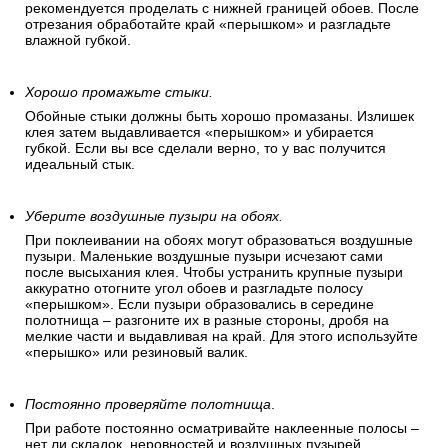
рекомендуется проделать с нижней границей обоев. После
отрезания обработайте край «перышком» и разгладьте
влажной губкой.
Хорошо промажьте стыки.
Обойные стыки должны быть хорошо промазаны. Излишек
клея затем выдавливается «перышком» и убирается
губкой. Если вы все сделали верно, то у вас получится
идеальный стык.
Уберите воздушные пузыри на обоях.
При поклеивании на обоях могут образоваться воздушные
пузыри. Маленькие воздушные пузыри исчезают сами
после высыхания клея. Чтобы устранить крупные пузыри
аккуратно отогните угол обоев и разгладьте полосу
«перышком». Если пузыри образовались в середине
полотнища – разгоните их в разные стороны, дробя на
мелкие части и выдавливая на край. Для этого используйте
«перышко» или резиновый валик.
Постоянно проверяйте полотнища
.
При работе постоянно осматривайте наклеенные полосы –
нет ли складок, неровностей и воздушных пузырей.