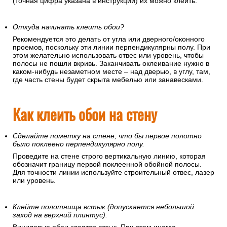
(точная цифра указана в инструкции) их можно клеить.
Откуда начинать клеить обои?
Рекомендуется это делать от угла или дверного/оконного
проемов, поскольку эти линии перпендикулярны полу. При
этом желательно использовать отвес или уровень, чтобы
полосы не пошли вкривь. Заканчивать оклеивание нужно в
каком-нибудь незаметном месте – над дверью, в углу, там,
где часть стены будет скрыта мебелью или занавесками.
Как клеить обои на стену
Сделайте пометку на стене, что бы первое полотно
было поклеено перпендикулярно полу.
Проведите на стене строго вертикальную линию, которая
обозначит границу первой поклеенной обойной полосы.
Для точности линии используйте строительный отвес, лазер
или уровень.
Клейте полотнища встык.(допускается небольшой
заход на верхний плинтус).