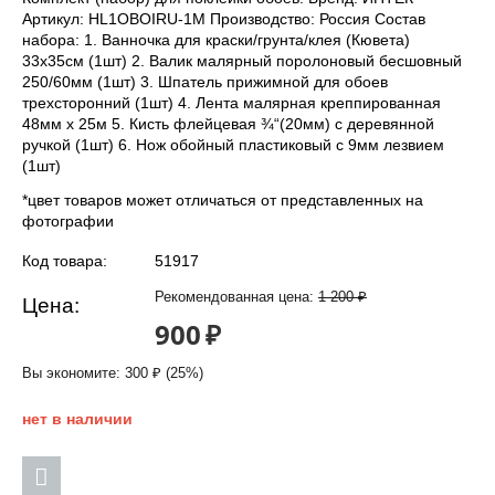
Артикул: HL1OBOIRU-1M Производство: Россия Состав
набора: 1. Ванночка для краски/грунта/клея (Кювета)
33х35см (1шт) 2. Валик малярный поролоновый бесшовный
250/60мм (1шт) 3. Шпатель прижимной для обоев
трехсторонний (1шт) 4. Лента малярная креппированная
48мм х 25м 5. Кисть флейцевая ¾“(20мм) с деревянной
ручкой (1шт) 6. Нож обойный пластиковый с 9мм лезвием
(1шт)
*цвет товаров может отличаться от представленных на
фотографии
Код товара:
51917
Рекомендованная цена:
1 200
₽
Цена:
900
₽
Вы экономите:
300
₽
(
25
%)
нет в наличии