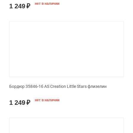
нет в наличии
1 249
₽
Бордюр 35846-1б AS Creation Little Stars флизелин
нет в наличии
1 249
₽