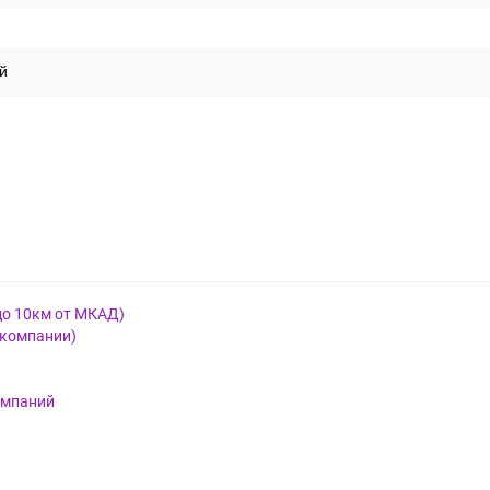
й
до 10км от МКАД)
 компании)
омпаний