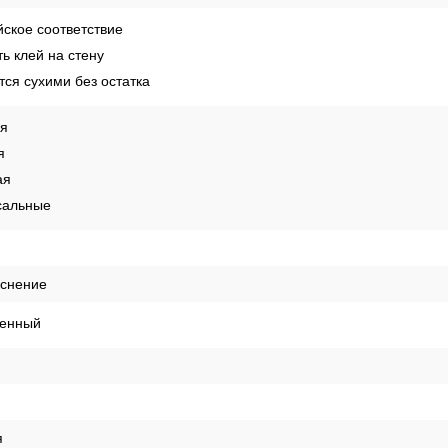
ское соответствие
ь клей на стену
ся сухими без остатка
ая
я
ая
сальные
иснение
енный
я