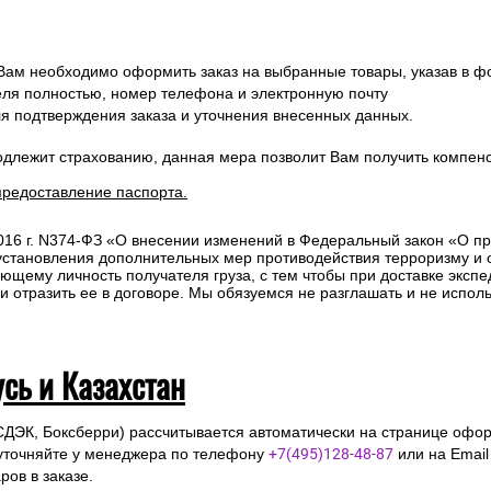
 Вам необходимо оформить заказ на выбранные товары, указав в ф
ля полностью, номер телефона и электронную почту
ля подтверждения заказа и уточнения внесенных данных.
одлежит страхованию, данная мера позволит Вам получить компен
предоставление паспорта.
2016 г. N374-ФЗ «О внесении изменений в Федеральный закон «О п
 установления дополнительных мер противодействия терроризму и
ющему личность получателя груза, с тем чтобы при доставке эксп
отразить ее в договоре. Мы обязуемся не разглашать и не исполь
усь и Казахстан
СДЭК, Боксберри) рассчитывается автоматически на странице офор
уточняйте у менеджера по телефону
+7(495)128-48-87
или на Emai
ов в заказе.