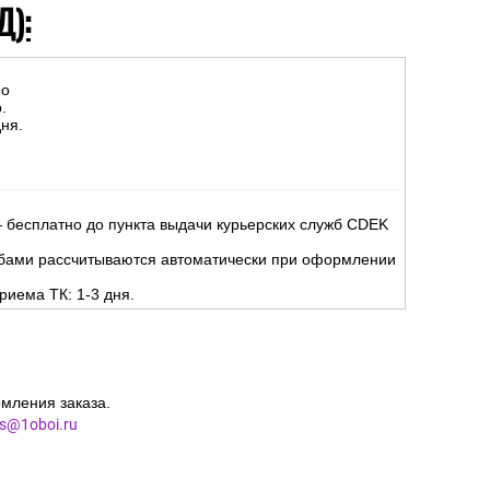
Д):
но
.
ня.
 бесплатно до пункта выдачи курьерских служб CDEK
жбами рассчитываются автоматически при оформлении
риема ТК: 1-3 дня.
мления заказа.
es@1oboi.ru