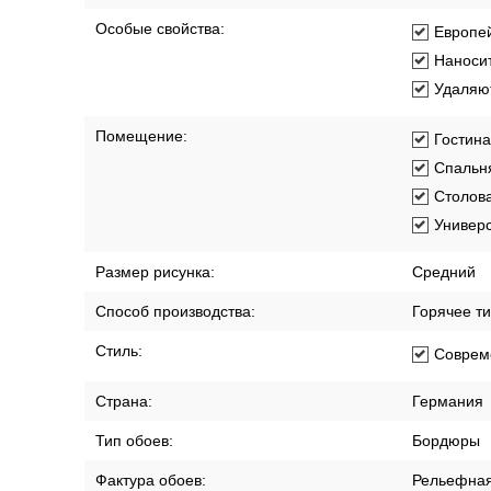
Особые свойства:
Европей
Наносит
Удаляют
Помещение:
Гостин
Спальн
Столов
Универ
Размер рисунка:
Средний
Способ производства:
Горячее т
Стиль:
Соврем
Страна:
Германия
Тип обоев:
Бордюры
Фактура обоев:
Рельефна