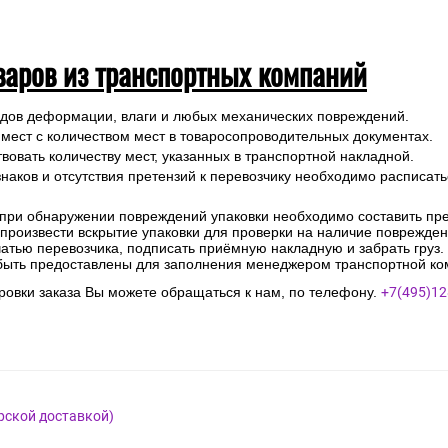
варов из транспортных компаний
ледов деформации, влаги и любых механических повреждений.
 мест с количеством мест в товаросопроводительных документах.
вовать количеству мест, указанных в транспортной накладной.
наков и отсутствия претензий к перевозчику необходимо расписатьс
 при обнаружении повреждений упаковки необходимо составить прет
е произвести вскрытие упаковки для проверки на наличие поврежде
чатью перевозчика, подписать приёмную накладную и забрать груз.
быть предоставлены для заполнения менеджером транспортной ко
овки заказа Вы можете обращаться к нам, по телефону.
+7(495)12
рской доставкой)