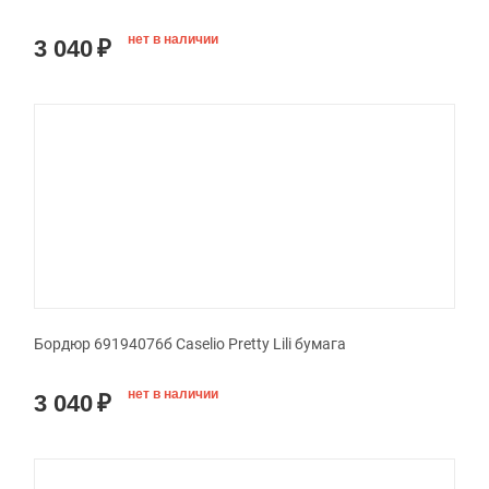
нет в наличии
3 040
₽
Бордюр 69194076б Caselio Pretty Lili бумага
нет в наличии
3 040
₽