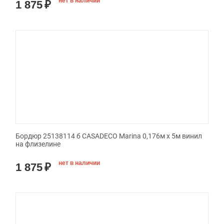
нет в наличии
1 875
₽
Бордюр 25138114 б CASADECO Marina 0,176м х 5м винил
на флизелине
нет в наличии
1 875
₽