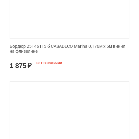
Бордюр 25146113 б CASADECO Marina 0,176м х 5м винил
на флизелине
нет в наличии
1 875
₽