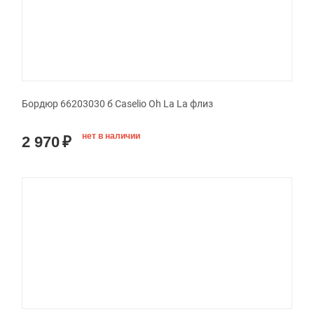
Бордюр 66203030 б Caselio Oh La La флиз
нет в наличии
2 970
₽