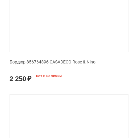
Бордюр 85676489б CASADECO Rose & Nino
нет в наличии
2 250
₽