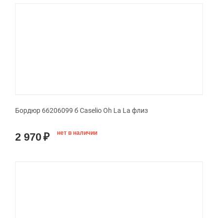
Бордюр 66206099 б Caselio Oh La La флиз
нет в наличии
2 970
₽