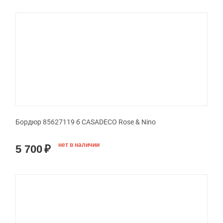
Бордюр 85627119 б CASADECO Rose & Nino
нет в наличии
5 700
₽