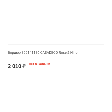
Бордюр 85514118б CASADECO Rose & Nino
нет в наличии
2 010
₽