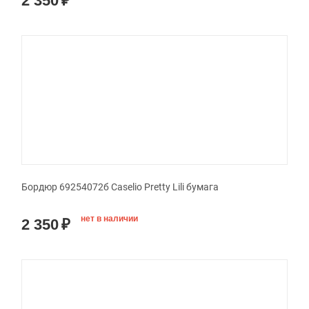
2 350
₽
Бордюр 69254072б Caselio Pretty Lili бумага
нет в наличии
2 350
₽