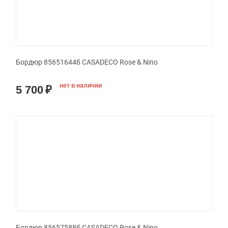
Бордюр 85651644б CASADECO Rose & Nino
нет в наличии
5 700
₽
Бордюр 85657588б CASADECO Rose & Nino