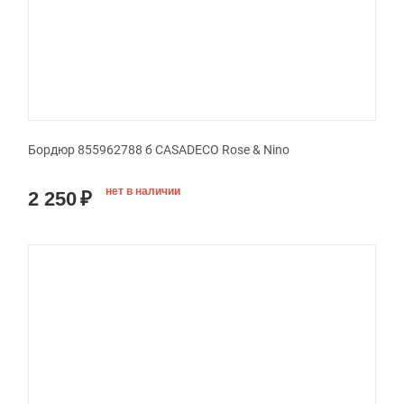
Бордюр 855962788 б CASADECO Rose & Nino
нет в наличии
2 250
₽