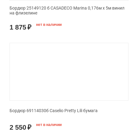
Бордюр 25149120 б CASADECO Marina 0,176м х 5м винил
на флизелине
нет в наличии
1 875
₽
Бордюр 69114030б Caselio Pretty Lili бумага
нет в наличии
2 550
₽