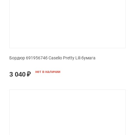
Бордюр 69195674б Caselio Pretty Lili бумага
нет в наличии
3 040
₽