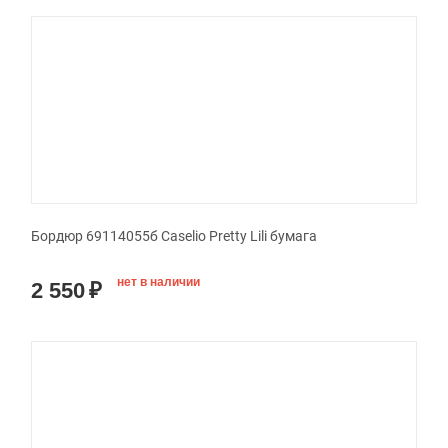
Бордюр 69114055б Caselio Pretty Lili бумага
нет в наличии
2 550
₽