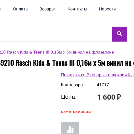
а
Оплата
Возврат
Контакты
Новости
0 Rasch Kids & Teens III 0,16м х 5м винил на флизелине
210 Rasch Kids & Teens III 0,16м х 5м винил н
Показать ещё товары коллекции Kids 
Код товара:
41717
1 600
₽
Цена:
нет в наличии