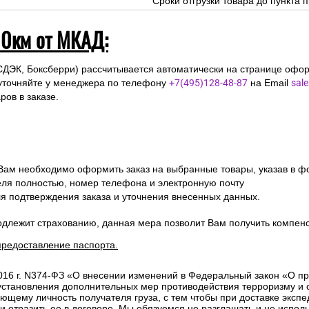
Сроки отгрузки товара до пункта п
10км от МКАД:
СДЭК, Боксберри) рассчитывается автоматически на странице офор
уточняйте у менеджера по телефону
+7(495)128-48-87
на Email
sal
ов в заказе.
 Вам необходимо оформить заказ на выбранные товары, указав в ф
ля полностью, номер телефона и электронную почту
ля подтверждения заказа и уточнения внесенных данных.
одлежит страхованию, данная мера позволит Вам получить компен
предоставление паспорта.
2016 г. N374-ФЗ «О внесении изменений в Федеральный закон «О п
 установления дополнительных мер противодействия терроризму и
ющему личность получателя груза, с тем чтобы при доставке эксп
отразить ее в договоре. Мы обязуемся не разглашать и не исполь