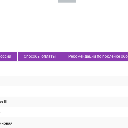
России
Способы оплаты
Рекомендации по поклейке обо
s III
е
иновая