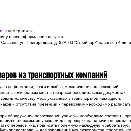
ине
номер заказа
почту после оформления покупки.
 Саввино, ул. Пригородная, д. 92А ТЦ "Стройпарк" павильон 4 лини
варов из транспортных компаний
ледов деформации, влаги и любых механических повреждений.
 мест с количеством мест в товаросопроводительных документах.
вовать количеству мест, указанных в транспортной накладной.
наков и отсутствия претензий к перевозчику необходимо расписатьс
 при обнаружении повреждений упаковки необходимо составить прет
е произвести вскрытие упаковки для проверки на наличие поврежде
чатью перевозчика, подписать приёмную накладную и забрать груз.
быть предоставлены для заполнения менеджером транспортной ко