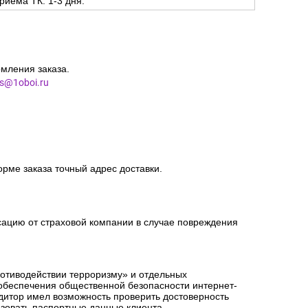
риема ТК: 1-3 дня.
мления заказа.
es@1oboi.ru
орме заказа точный адрес доставки.
сацию от страховой компании в случае повреждения
ротиводействии терроризму» и отдельных
 обеспечения общественной безопасности интернет-
едитор имел возможность проверить достоверность
зовать паспортные данные клиента.