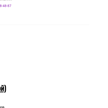
8-48-87
ой)
аза.