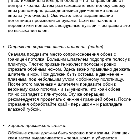
(пластиковый шпатель для обоев) – по направлению от
центра к краям. Затем разглаживайте всю полосу сверху
вниз равномерно расходящимися движениями влево-
вправо («елочкой»). Окончательное выравнивание
полотнища производится руками. Если вы наклеили
неровно или появились воздушные пузыри – исправьте это
до высыхания клея.
Отрежьте верхнюю часть полотна. (задел).
Сначала продавите место соприкосновения обоев с
границей потолка. Большим шпателем подоприте полосу к
плинтусу. Плотно прижмите нахлест полосы и ровно
отрежьте обойным ножом. Здесь важно правильно держать
шпатель и нож. Нож должен быть острым, а движение –
плавным, под небольшим углом к обойному полотнищу.
После этого маленьким шпателем придавите обои к
верхнему краю потолка - и вы увидите, что край обоев
точно совпадет с плинтусом. Эту же операцию
рекомендуется проделать с нижней границей обоев. После
отрезания обработайте край «перышком» и разгладьте
влажной губкой.
Хорошо промажьте стыки.
Обойные стыки должны быть хорошо промазаны. Излишек
клея затем выдавливается «перышком» и убирается