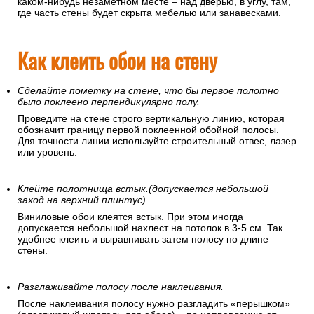
каком-нибудь незаметном месте – над дверью, в углу, там,
где часть стены будет скрыта мебелью или занавесками.
Как клеить обои на стену
Сделайте пометку на стене, что бы первое полотно
было поклеено перпендикулярно полу.
Проведите на стене строго вертикальную линию, которая
обозначит границу первой поклеенной обойной полосы.
Для точности линии используйте строительный отвес, лазер
или уровень.
Клейте полотнища встык.(допускается небольшой
заход на верхний плинтус).
Виниловые обои клеятся встык. При этом иногда
допускается небольшой нахлест на потолок в 3-5 см. Так
удобнее клеить и выравнивать затем полосу по длине
стены.
Разглаживайте полосу после наклеивания.
После наклеивания полосу нужно разгладить «перышком»