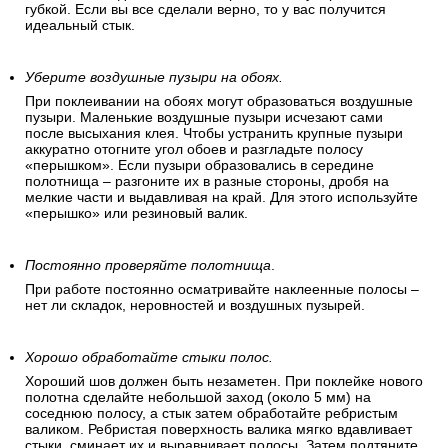
губкой. Если вы все сделали верно, то у вас получится
идеальный стык.
Уберите воздушные пузыри на обоях.
При поклеивании на обоях могут образоваться воздушные
пузыри. Маленькие воздушные пузыри исчезают сами
после высыхания клея. Чтобы устранить крупные пузыри
аккуратно отогните угол обоев и разгладьте полосу
«перышком». Если пузыри образовались в середине
полотнища – разгоните их в разные стороны, дробя на
мелкие части и выдавливая на край. Для этого используйте
«перышко» или резиновый валик.
Постоянно проверяйте полотнища
.
При работе постоянно осматривайте наклеенные полосы –
нет ли складок, неровностей и воздушных пузырей.
Хорошо обработайте стыки полос.
Хороший шов должен быть незаметен. При поклейке нового
полотна сделайте небольшой заход (около 5 мм) на
соседнюю полосу, а стык затем обработайте ребристым
валиком. Ребристая поверхность валика мягко вдавливает
стыки, сминает их и выравнивает полосы. Затем подтяните