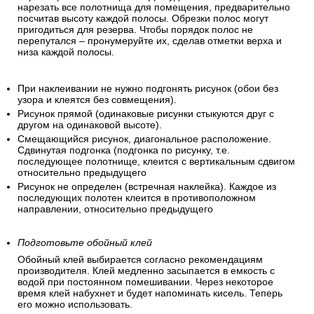
нарезать все полотнища для помещения, предварительно
посчитав высоту каждой полосы. Обрезки полос могут
пригодиться для резерва. Чтобы порядок полос не
перепутался – пронумеруйте их, сделав отметки верха и
низа каждой полосы.
При наклеивании не нужно подгонять рисунок (обои без
узора и клеятся без совмещения).
Рисунок прямой (одинаковые рисунки стыкуются друг с
другом на одинаковой высоте).
Смещающийся рисунок, диагональное расположение.
Сдвинутая подгонка (подгонка по рисунку, т.е.
последующее полотнище, клеится с вертикальным сдвигом
относительно предыдущего
Рисунок не определен (встречная наклейка). Каждое из
последующих полотен клеится в противоположном
направлении, относительно предыдущего
Подготовьте обойный клей
Обойный клей выбирается согласно рекомендациям
производителя. Клей медленно засыпается в емкость с
водой при постоянном помешивании. Через некоторое
время клей набухнет и будет напоминать кисель. Теперь
его можно использовать.