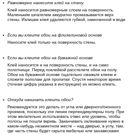
Равномерно нанесите клей на стену.
Клей наносится равномерным слоем на поверхность.
Маленьким шпателем аккуратно промазывается верх
стены. Излишки клея удаляются губкой, намоченной в воде.
Если вы клеите обои на флизелиновой основе
Наносите клей только на поверхность стены.
Е
сли вы клеите обои на бумажной основе
Клей наносится и на поверхность стены, и на само
полотнище. Перед поклейкой расстелите обои на полу.
Обои на бумажной основе тщательно смажьте клеем и
сложите пополам для пропитки. Спустя некоторое время
(точная цифра указана в инструкции) их можно клеить.
Откуда начинать клеить обои?
Рекомендуется это делать от угла или дверного/оконного
проемов, поскольку эти линии перпендикулярны полу. При
этом желательно использовать отвес или уровень, чтобы
полосы не пошли вкривь. Заканчивать оклеивание нужно в
каком-нибудь незаметном месте – над дверью, в углу, там,
где часть стены будет скрыта мебелью или занавесками.