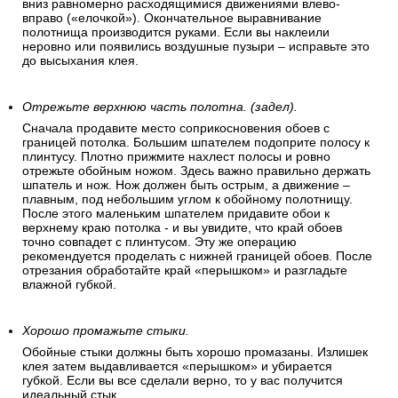
вниз равномерно расходящимися движениями влево-
вправо («елочкой»). Окончательное выравнивание
полотнища производится руками. Если вы наклеили
неровно или появились воздушные пузыри – исправьте это
до высыхания клея.
Отрежьте верхнюю часть полотна. (задел).
Сначала продавите место соприкосновения обоев с
границей потолка. Большим шпателем подоприте полосу к
плинтусу. Плотно прижмите нахлест полосы и ровно
отрежьте обойным ножом. Здесь важно правильно держать
шпатель и нож. Нож должен быть острым, а движение –
плавным, под небольшим углом к обойному полотнищу.
После этого маленьким шпателем придавите обои к
верхнему краю потолка - и вы увидите, что край обоев
точно совпадет с плинтусом. Эту же операцию
рекомендуется проделать с нижней границей обоев. После
отрезания обработайте край «перышком» и разгладьте
влажной губкой.
Хорошо промажьте стыки.
Обойные стыки должны быть хорошо промазаны. Излишек
клея затем выдавливается «перышком» и убирается
губкой. Если вы все сделали верно, то у вас получится
идеальный стык.