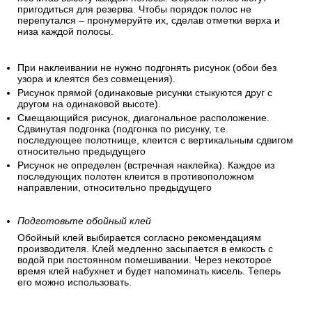
пригодиться для резерва. Чтобы порядок полос не
перепутался – пронумеруйте их, сделав отметки верха и
низа каждой полосы.
При наклеивании не нужно подгонять рисунок (обои без
узора и клеятся без совмещения).
Рисунок прямой (одинаковые рисунки стыкуются друг с
другом на одинаковой высоте).
Смещающийся рисунок, диагональное расположение.
Сдвинутая подгонка (подгонка по рисунку, т.е.
последующее полотнище, клеится с вертикальным сдвигом
относительно предыдущего
Рисунок не определен (встречная наклейка). Каждое из
последующих полотен клеится в противоположном
направлении, относительно предыдущего
Подготовьте обойный клей
Обойный клей выбирается согласно рекомендациям
производителя. Клей медленно засыпается в емкость с
водой при постоянном помешивании. Через некоторое
время клей набухнет и будет напоминать кисель. Теперь
его можно использовать.