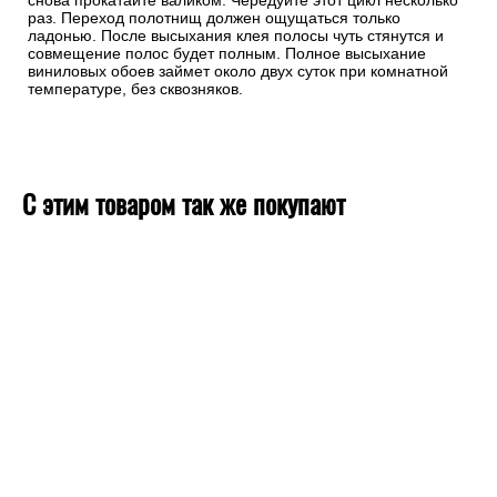
снова прокатайте валиком. Чередуйте этот цикл несколько
раз. Переход полотнищ должен ощущаться только
ладонью. После высыхания клея полосы чуть стянутся и
совмещение полос будет полным. Полное высыхание
виниловых обоев займет около двух суток при комнатной
температуре, без сквозняков.
С этим товаром так же покупают