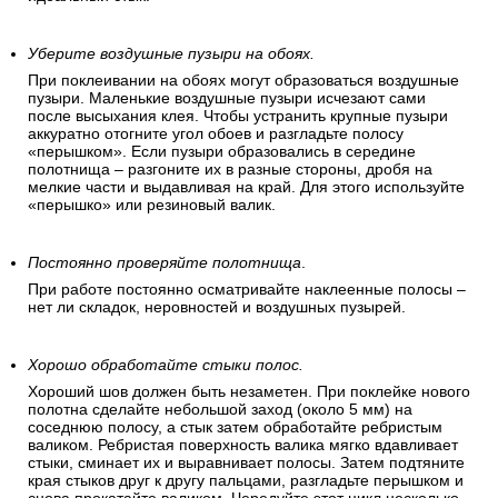
Уберите воздушные пузыри на обоях.
При поклеивании на обоях могут образоваться воздушные
пузыри. Маленькие воздушные пузыри исчезают сами
после высыхания клея. Чтобы устранить крупные пузыри
аккуратно отогните угол обоев и разгладьте полосу
«перышком». Если пузыри образовались в середине
полотнища – разгоните их в разные стороны, дробя на
мелкие части и выдавливая на край. Для этого используйте
«перышко» или резиновый валик.
Постоянно проверяйте полотнища
.
При работе постоянно осматривайте наклеенные полосы –
нет ли складок, неровностей и воздушных пузырей.
Хорошо обработайте стыки полос.
Хороший шов должен быть незаметен. При поклейке нового
полотна сделайте небольшой заход (около 5 мм) на
соседнюю полосу, а стык затем обработайте ребристым
валиком. Ребристая поверхность валика мягко вдавливает
стыки, сминает их и выравнивает полосы. Затем подтяните
края стыков друг к другу пальцами, разгладьте перышком и