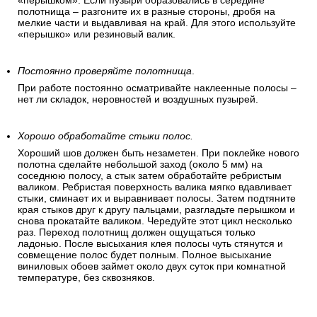
«перышком». Если пузыри образовались в середине
полотнища – разгоните их в разные стороны, дробя на
мелкие части и выдавливая на край. Для этого используйте
«перышко» или резиновый валик.
Постоянно проверяйте полотнища
.
При работе постоянно осматривайте наклеенные полосы –
нет ли складок, неровностей и воздушных пузырей.
Хорошо обработайте стыки полос.
Хороший шов должен быть незаметен. При поклейке нового
полотна сделайте небольшой заход (около 5 мм) на
соседнюю полосу, а стык затем обработайте ребристым
валиком. Ребристая поверхность валика мягко вдавливает
стыки, сминает их и выравнивает полосы. Затем подтяните
края стыков друг к другу пальцами, разгладьте перышком и
снова прокатайте валиком. Чередуйте этот цикл несколько
раз. Переход полотнищ должен ощущаться только
ладонью. После высыхания клея полосы чуть стянутся и
совмещение полос будет полным. Полное высыхание
виниловых обоев займет около двух суток при комнатной
температуре, без сквозняков.