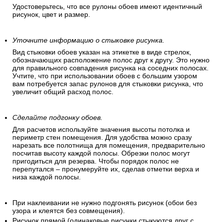
Удостоверьтесь, что все рулоны обоев имеют идентичный
рисунок, цвет и размер.
Уточните информацию о стыковке рисунка.
Вид стыковки обоев указан на этикетке в виде стрелок,
обозначающих расположение полос друг к другу. Это нужно
для правильного совпадения рисунка на соседних полосах.
Учтите, что при использовании обоев с большим узором
вам потребуется запас рулонов для стыковки рисунка, что
увеличит общий расход полос.
Сделайте подгонку обоев.
Для расчетов используйте значения высоты потолка и
периметр стен помещения. Для удобства можно сразу
нарезать все полотнища для помещения, предварительно
посчитав высоту каждой полосы. Обрезки полос могут
пригодиться для резерва. Чтобы порядок полос не
перепутался – пронумеруйте их, сделав отметки верха и
низа каждой полосы.
При наклеивании не нужно подгонять рисунок (обои без
узора и клеятся без совмещения).
Рисунок прямой (одинаковые рисунки стыкуются друг с