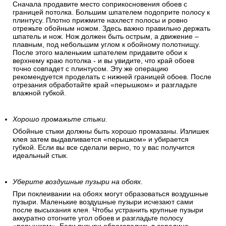
Сначала продавите место соприкосновения обоев с
границей потолка. Большим шпателем подоприте полосу к
плинтусу. Плотно прижмите нахлест полосы и ровно
отрежьте обойным ножом. Здесь важно правильно держать
шпатель и нож. Нож должен быть острым, а движение –
плавным, под небольшим углом к обойному полотнищу.
После этого маленьким шпателем придавите обои к
верхнему краю потолка - и вы увидите, что край обоев
точно совпадет с плинтусом. Эту же операцию
рекомендуется проделать с нижней границей обоев. После
отрезания обработайте край «перышком» и разгладьте
влажной губкой.
Хорошо промажьте стыки.
Обойные стыки должны быть хорошо промазаны. Излишек
клея затем выдавливается «перышком» и убирается
губкой. Если вы все сделали верно, то у вас получится
идеальный стык.
Уберите воздушные пузыри на обоях.
При поклеивании на обоях могут образоваться воздушные
пузыри. Маленькие воздушные пузыри исчезают сами
после высыхания клея. Чтобы устранить крупные пузыри
аккуратно отогните угол обоев и разгладьте полосу