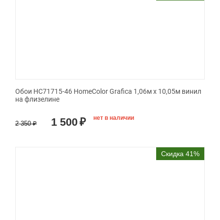
Обои HC71715-46 HomeColor Grafica 1,06м х 10,05м винил
на флизелине
нет в наличии
1 500
₽
2 350
₽
Скидка 41%