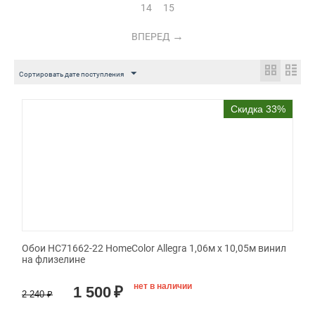
14
15
ВПЕРЕД
Сортировать дате поступления
Скидка 33%
Обои HC71662-22 HomeColor Allegra 1,06м х 10,05м винил
на флизелине
нет в наличии
1 500
₽
2 240
₽