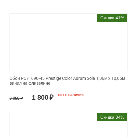
Скидка 41%
Обои PC71690-45 Prestige Color Aurum Sola 1,06м х 10,05м
винил на флизелине
нет в наличии
1 800
₽
3 050
₽
Скидка 34%