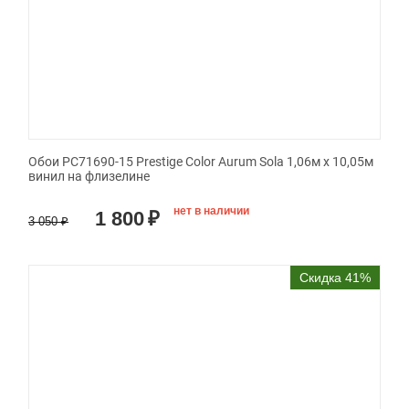
Обои PC71690-15 Prestige Color Aurum Sola 1,06м х 10,05м
винил на флизелине
нет в наличии
1 800
₽
3 050
₽
Скидка 41%