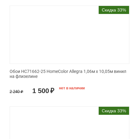
Скидка 33%
Обои HC71662-25 HomeColor Allegra 1,06м х 10,05м винил
на флизелине
нет в наличии
1 500
₽
2 240
₽
Скидка 33%