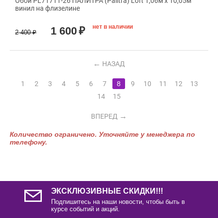
Обои PL71711-26 ПАЛИТРА (Palitra) Loft 1,06м х 10,05м
винил на флизелине
нет в наличии
1 600
₽
2 400
₽
НАЗАД
1
2
3
4
5
6
7
8
9
10
11
12
13
14
15
ВПЕРЕД
Количество ограничено. Уточняйте у менеджера по
телефону.
ЭКСКЛЮЗИВНЫЕ СКИДКИ!!!
Подпишитесь на наши новости, чтобы быть в
курсе событий и акций.