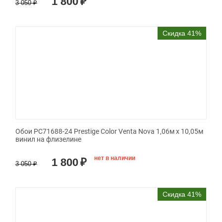
1 800
₽
3 050
₽
Скидка 41%
Обои PC71688-24 Prestige Color Venta Nova 1,06м х 10,05м
винил на флизелине
нет в наличии
1 800
₽
3 050
₽
Скидка 41%