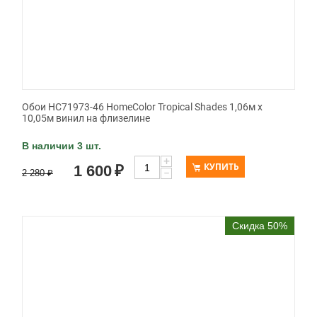
Обои HC71973-46 HomeColor Tropical Shades 1,06м х
10,05м винил на флизелине
В наличии 3 шт.
+
КУПИТЬ
1 600
₽
−
2 280
₽
Скидка 50%