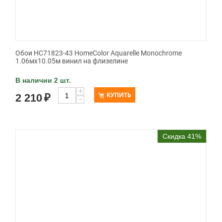
Обои HC71823-43 HomeColor Aquarelle Monochrome
1.06мx10.05м винил на флизелине
В наличии 2 шт.
+
КУПИТЬ
2 210
₽
−
Скидка 41%