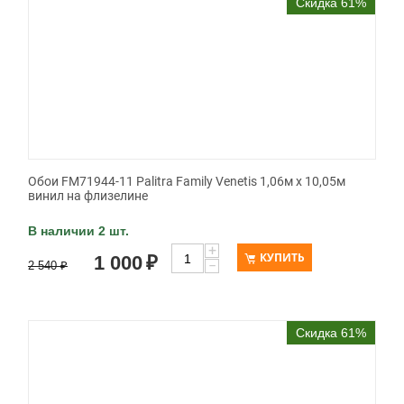
Скидка 61%
Обои FM71944-11 Palitra Family Venetis 1,06м х 10,05м
винил на флизелине
В наличии 2 шт.
+
КУПИТЬ
1 000
₽
−
2 540
₽
Скидка 61%