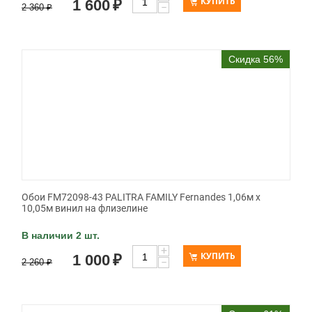
КУПИТЬ
1 600
₽
−
2 360
₽
Скидка 56%
Обои FM72098-43 PALITRA FAMILY Fernandes 1,06м х
10,05м винил на флизелине
В наличии 2 шт.
+
КУПИТЬ
1 000
₽
−
2 260
₽