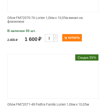
Обои FM72070-76 Lorien 1,06м х 10,05м винил на
флизелине
В наличии 93 шт.
+
КУПИТЬ
1 600
₽
−
2 490
₽
Скидка 55%
Обои FM72071-48 Palitra Family Lorien 1,06м х 10,05м