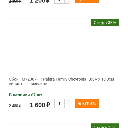
1 200
₽
−
2 360
₽
Скидка 35%
Обои FM72007-11 Palitra Family Chevronis 1,06м х 10,05м
винил на флизелине
В наличии 67 шт.
+
КУПИТЬ
1 600
₽
−
2 480
₽
Скидка 35%