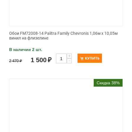
Обои FM72008-14 Palitra Family Chevronis 1,06м х 10,05м
винил на флизелине
В наличии 2 шт.
+
КУПИТЬ
1 500
₽
−
2 470
₽
Скидка 38%