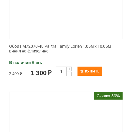
Обои FM72070-48 Palitra Family Lorien 1,06м х 10,05м
винил на флизелине
В наличии 6 шт.
+
КУПИТЬ
1 300
₽
−
2 490
₽
Скидка 36%