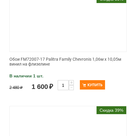
Обои FM72007-17 Palitra Family Chevronis 1,06м х 10,05м
винил на флизелине
В наличии 1 шт.
+
КУПИТЬ
1 600
₽
−
2 480
₽
Скидка 39%