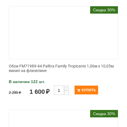
Скидка 30%
Обои FM71989-44 Palitra Family Tropicanis 1,06м х 10,05м
винил на флизелине
В наличии 122 шт.
+
КУПИТЬ
1 600
₽
−
2 290
₽
Скидка 30%