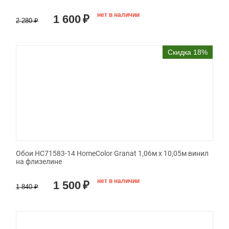
нет в наличии
1 600
₽
2 280
₽
Скидка 18%
Обои HC71583-14 HomeColor Granat 1,06м х 10,05м винил
на флизелине
нет в наличии
1 500
₽
1 840
₽