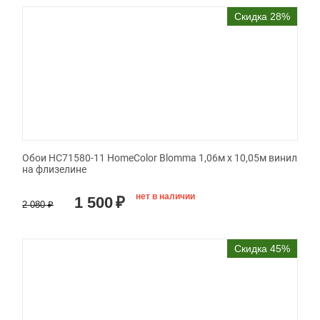
Скидка 28%
Обои HC71580-11 HomeColor Blomma 1,06м х 10,05м винил
на флизелине
нет в наличии
1 500
₽
2 080
₽
Скидка 45%