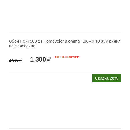
Обои HC71580-21 HomeColor Blomma 1,06м х 10,05м винил
на флизелине
нет в наличии
1 300
₽
2 080
₽
Скидка 28%