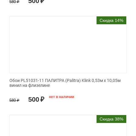
500
₽
580
₽
Скидка 14%
Обои PL51031-11 ПАЛИТРА (Palitra) Klink 0,53м x 10,05м
винил на флизелине
нет в наличии
500
₽
580
₽
Скидка 38%