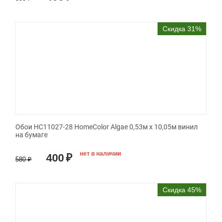
Скидка 31%
Обои HC11027-28 HomeColor Algae 0,53м x 10,05м винил
на бумаге
нет в наличии
400
₽
580
₽
Скидка 45%