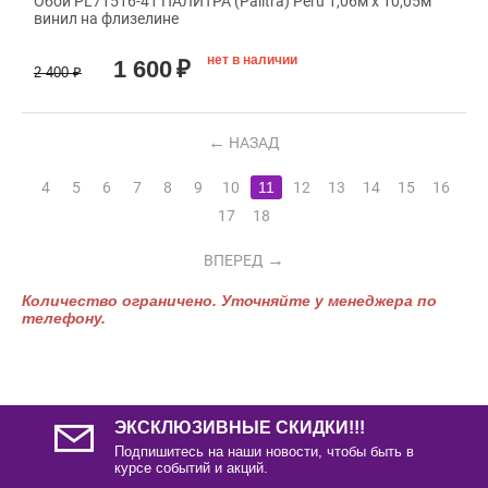
Обои PL71516-41 ПАЛИТРА (Palitra) Peru 1,06м х 10,05м
винил на флизелине
нет в наличии
1 600
₽
2 400
₽
НАЗАД
4
5
6
7
8
9
10
11
12
13
14
15
16
17
18
ВПЕРЕД
Количество ограничено. Уточняйте у менеджера по
телефону.
ЭКСКЛЮЗИВНЫЕ СКИДКИ!!!
Подпишитесь на наши новости, чтобы быть в
курсе событий и акций.