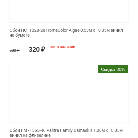
Обои HC11028-28 HomeColor Algae 0,53м x 10,05м винил
на бумаге
нет в наличии
320
₽
580
₽
Скидка 30%
Обои FM71565-46 Palitra Family Damaskis 1,06м х 10,05м
винил на флизелине