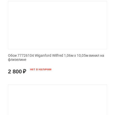
Обои 77726104 Wiganford Wilfred 1,06м х 10,05м винил на
флизелине
нет в наличии
2 800
₽