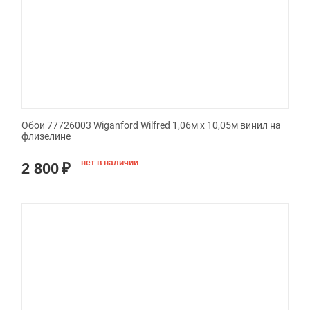
Обои 77726003 Wiganford Wilfred 1,06м х 10,05м винил на
флизелине
нет в наличии
2 800
₽