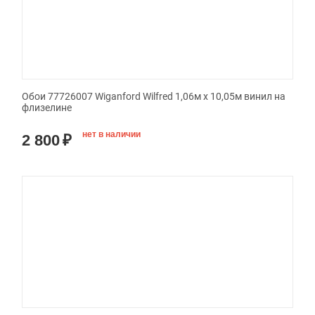
Обои 77726007 Wiganford Wilfred 1,06м х 10,05м винил на
флизелине
нет в наличии
2 800
₽