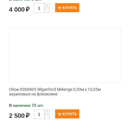
+
КУПИТЬ
4 000
₽
−
Обои XSS0805 Wiganford Melange 0,53м x 10,05м
акриловые на флизелине
В наличии 72 шт.
+
КУПИТЬ
2 500
₽
−