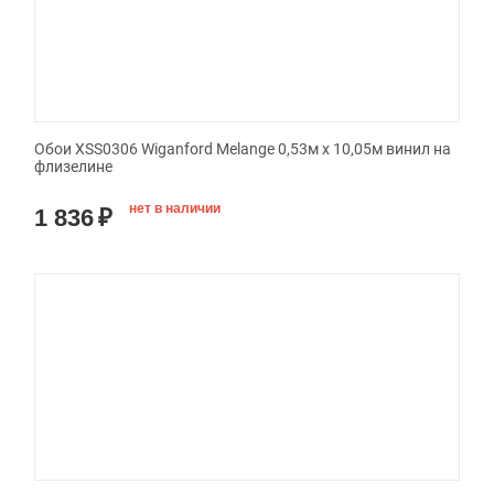
Обои XSS0306 Wiganford Melange 0,53м x 10,05м винил на
флизелине
нет в наличии
1 836
₽