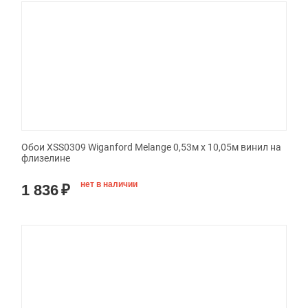
Обои XSS0309 Wiganford Melange 0,53м x 10,05м винил на
флизелине
нет в наличии
1 836
₽