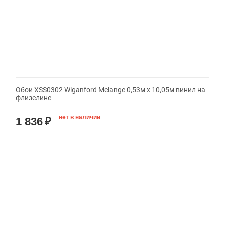
Обои XSS0302 Wiganford Melange 0,53м x 10,05м винил на
флизелине
нет в наличии
1 836
₽