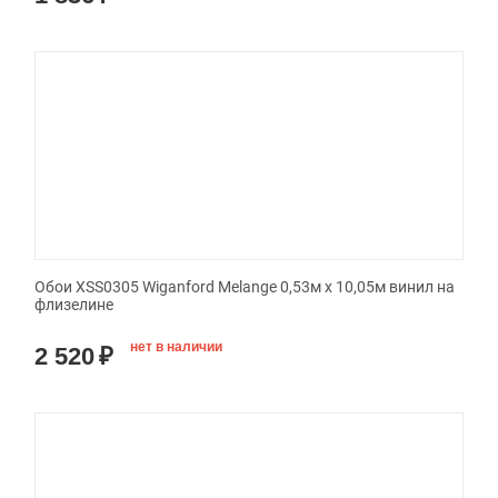
Обои XSS0305 Wiganford Melange 0,53м x 10,05м винил на
флизелине
нет в наличии
2 520
₽