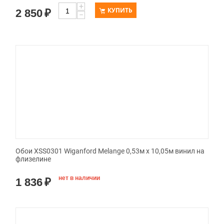
+
КУПИТЬ
2 850
₽
−
Обои XSS0301 Wiganford Melange 0,53м x 10,05м винил на
флизелине
нет в наличии
1 836
₽