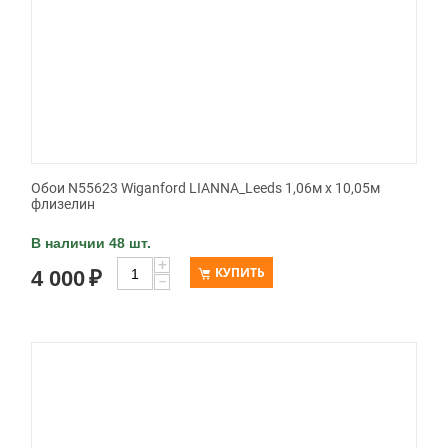
Обои N55623 Wiganford LIANNA_Leeds 1,06м х 10,05м
флизелин
В наличии 48 шт.
+
КУПИТЬ
4 000
₽
−