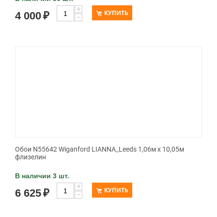
+
КУПИТЬ
4 000
₽
−
Обои N55642 Wiganford LIANNA_Leeds 1,06м х 10,05м
флизелин
В наличии 3 шт.
+
КУПИТЬ
6 625
₽
−