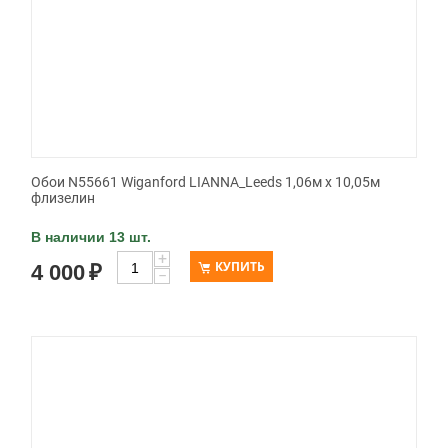
Обои N55661 Wiganford LIANNA_Leeds 1,06м х 10,05м
флизелин
В наличии 13 шт.
+
КУПИТЬ
4 000
₽
−