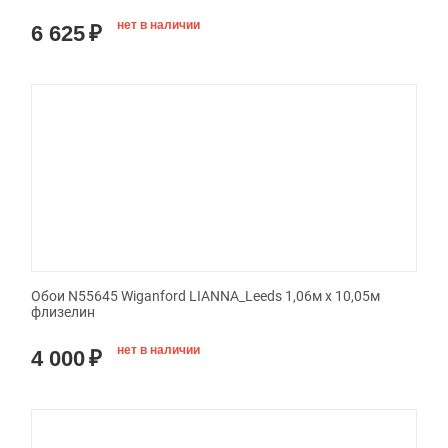
нет в наличии
6 625
₽
Обои N55645 Wiganford LIANNA_Leeds 1,06м х 10,05м
флизелин
нет в наличии
4 000
₽