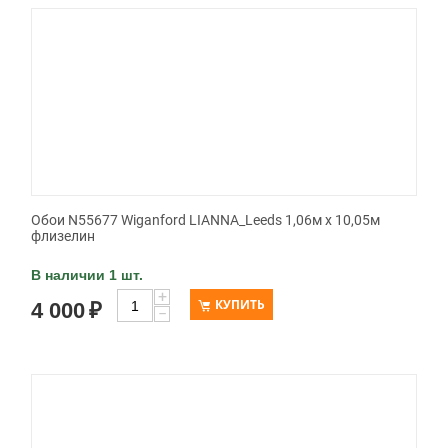
Обои N55677 Wiganford LIANNA_Leeds 1,06м х 10,05м
флизелин
В наличии 1 шт.
+
КУПИТЬ
4 000
₽
−