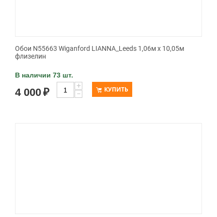
Обои N55663 Wiganford LIANNA_Leeds 1,06м х 10,05м
флизелин
В наличии 73 шт.
+
КУПИТЬ
4 000
₽
−