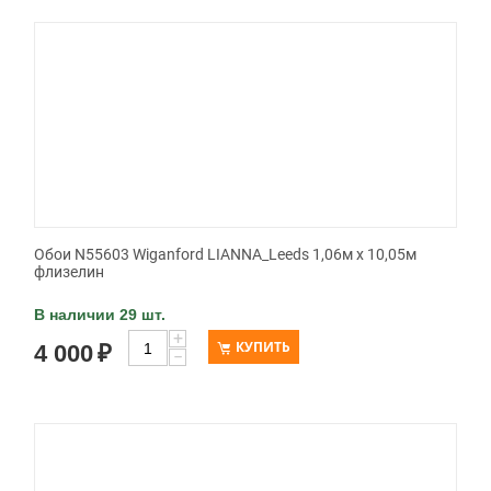
Обои N55603 Wiganford LIANNA_Leeds 1,06м х 10,05м
флизелин
В наличии 29 шт.
+
КУПИТЬ
4 000
₽
−