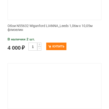
Обои N55632 Wiganford LIANNA_Leeds 1,06м х 10,05м
флизелин
В наличии 2 шт.
+
КУПИТЬ
4 000
₽
−