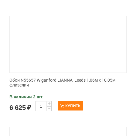
Обои N55657 Wiganford LIANNA_Leeds 1,06м х 10,05м
флизелин
В наличии 2 шт.
+
КУПИТЬ
6 625
₽
−