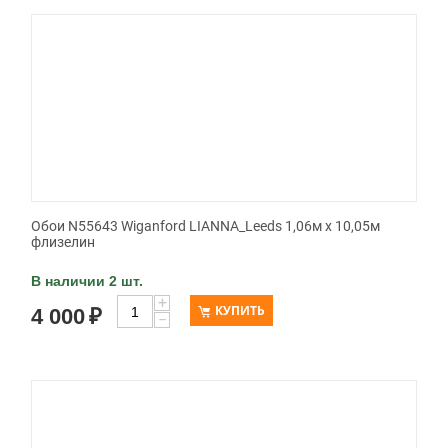
Обои N55643 Wiganford LIANNA_Leeds 1,06м х 10,05м
флизелин
В наличии 2 шт.
+
КУПИТЬ
4 000
₽
−