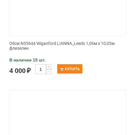
Обои N55644 Wiganford LIANNA_Leeds 1,06м х 10,05м
флизелин
В наличии 15 шт.
+
КУПИТЬ
4 000
₽
−