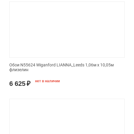
Обои N55624 Wiganford LIANNA_Leeds 1,06м х 10,05м
флизелин
нет в наличии
6 625
₽