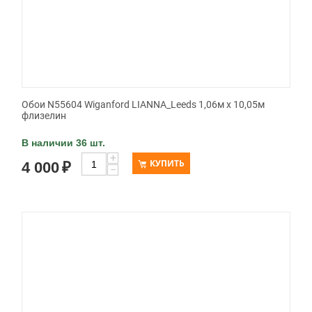
Обои N55604 Wiganford LIANNA_Leeds 1,06м х 10,05м
флизелин
В наличии 36 шт.
+
КУПИТЬ
4 000
₽
−