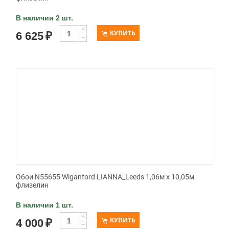
В наличии 2 шт.
+
КУПИТЬ
6 625
₽
−
Обои N55655 Wiganford LIANNA_Leeds 1,06м х 10,05м
флизелин
В наличии 1 шт.
+
КУПИТЬ
4 000
₽
−