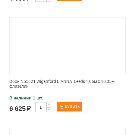
Обои N55621 Wiganford LIANNA_Leeds 1,06м х 10,05м
флизелин
В наличии 1 шт.
+
КУПИТЬ
6 625
₽
−