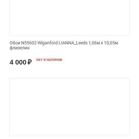
Обои N55602 Wiganford LIANNA_Leeds 1,06м х 10,05м
флизелин
нет в наличии
4 000
₽