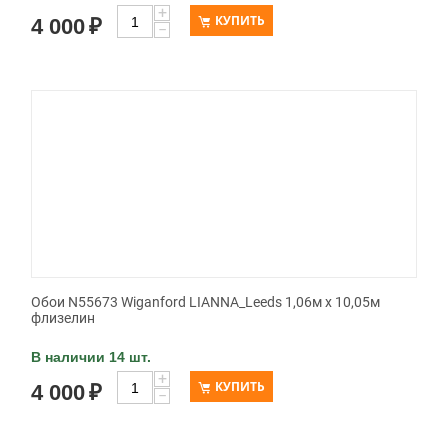
+
КУПИТЬ
4 000
₽
−
Обои N55673 Wiganford LIANNA_Leeds 1,06м х 10,05м
флизелин
В наличии 14 шт.
+
КУПИТЬ
4 000
₽
−