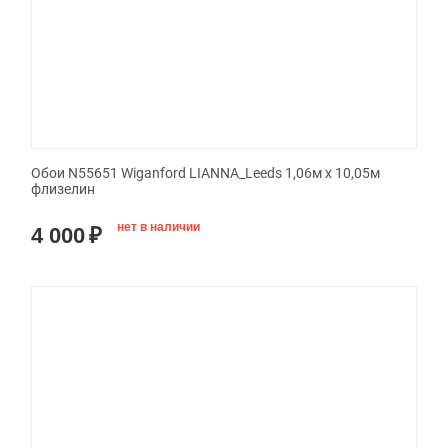
Обои N55651 Wiganford LIANNA_Leeds 1,06м х 10,05м
флизелин
нет в наличии
4 000
₽