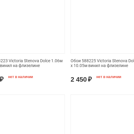
223 Victoria Stenova Dolce 1.06м
Обои 588225 Victoria Stenova Do
 винил на флизелине
x 10.05м винил на флизелине
нет в наличии
нет в наличии
₽
2 450
₽