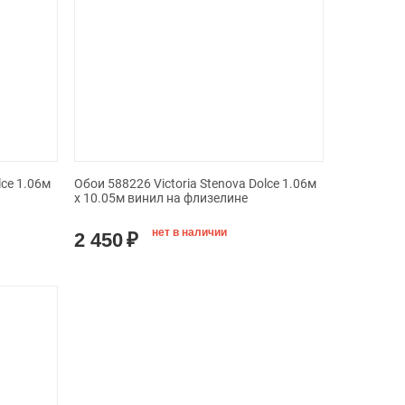
lce 1.06м
Обои 588226 Victoria Stenova Dolce 1.06м
x 10.05м винил на флизелине
нет в наличии
2 450
₽