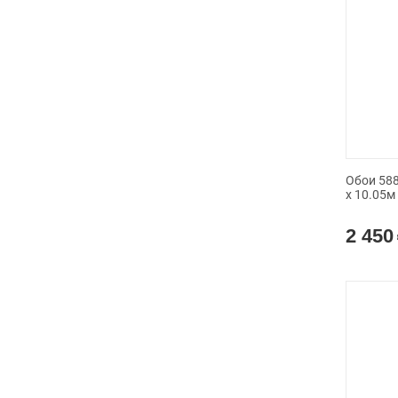
Обои 588
x 10.05м
2 450