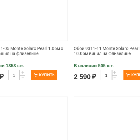
1-05 Monte Solaro Pearl 1.06м x
Обои 9311-11 Monte Solaro Pearl
инил на флизелине
10.05м винил на флизелине
ии 1353 шт.
В наличии 505 шт.
+
+
КУПИТЬ
КУП
₽
2 590
₽
−
−