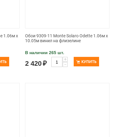
e 1.06м x
Обои 9309-11 Monte Solaro Odette 1.06м x
10.05м винил на флизелине
В наличии 265 шт.
+
ИТЬ
КУПИТЬ
2 420
₽
−