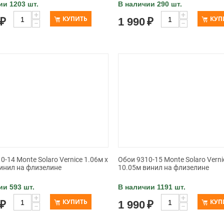
ии 1203 шт.
В наличии 290 шт.
+
+
КУПИТЬ
КУП
₽
1 990
₽
−
−
0-14 Monte Solaro Vernice 1.06м x
Обои 9310-15 Monte Solaro Verni
инил на флизелине
10.05м винил на флизелине
ии 593 шт.
В наличии 1191 шт.
+
+
КУПИТЬ
КУП
₽
1 990
₽
−
−