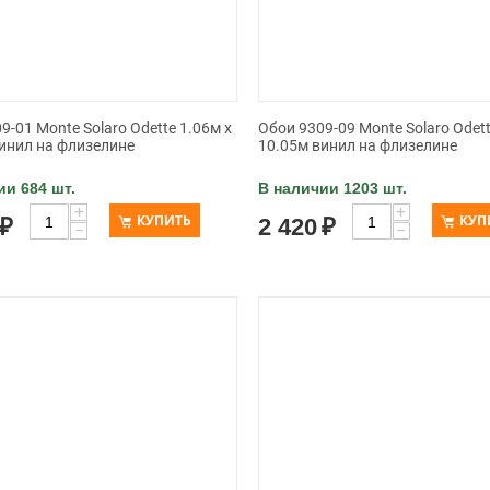
9-01 Monte Solaro Odette 1.06м x
Обои 9309-09 Monte Solaro Odett
инил на флизелине
10.05м винил на флизелине
ии 684 шт.
В наличии 1203 шт.
+
+
КУПИТЬ
КУП
₽
2 420
₽
−
−