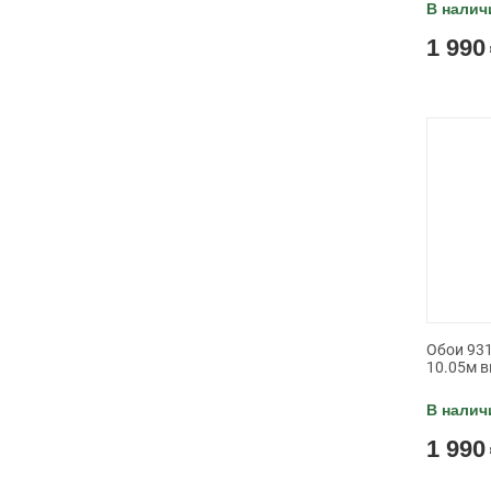
В налич
1 990
Обои 931
10.05м в
В налич
1 990