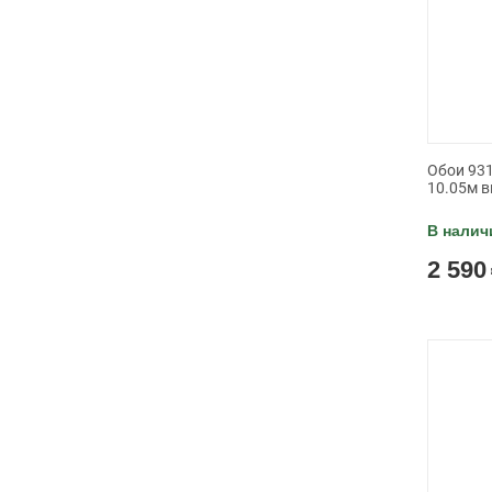
Обои 931
10.05м в
В налич
2 590