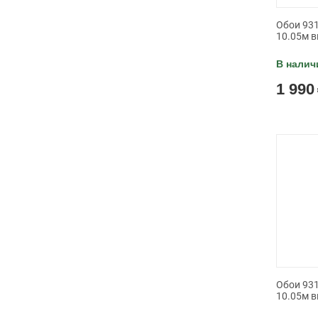
Обои 931
10.05м в
В налич
1 990
Обои 931
10.05м в