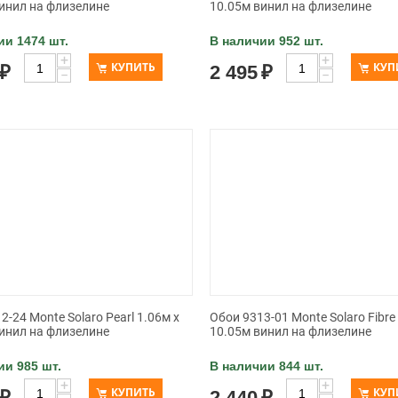
инил на флизелине
10.05м винил на флизелине
ии 1474 шт.
В наличии 952 шт.
+
+
КУПИТЬ
КУП
₽
2 495
₽
−
−
2-24 Monte Solaro Pearl 1.06м x
Обои 9313-01 Monte Solaro Fibre
инил на флизелине
10.05м винил на флизелине
ии 985 шт.
В наличии 844 шт.
+
+
КУПИТЬ
КУП
₽
2 440
₽