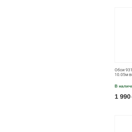
Обои 931
10.05м в
В налич
1 990