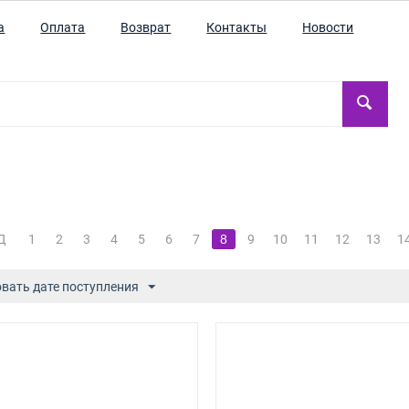
а
Оплата
Возврат
Контакты
Новости
Д
1
2
3
4
5
6
7
8
9
10
11
12
13
1
вать дате поступления