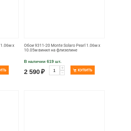
 1.06м x
Обои 9311-20 Monte Solaro Pearl 1.06м x
10.05м винил на флизелине
В наличии 619 шт.
+
ИТЬ
КУПИТЬ
2 590
₽
−