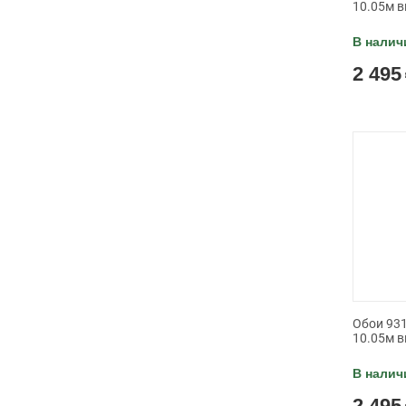
10.05м в
В налич
2 495
Обои 931
10.05м в
В налич
2 495