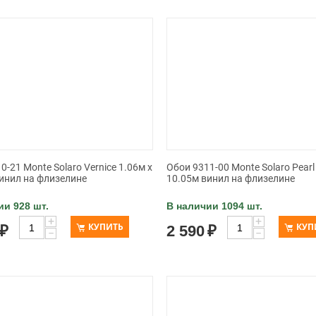
0-21 Monte Solaro Vernice 1.06м x
Обои 9311-00 Monte Solaro Pearl
инил на флизелине
10.05м винил на флизелине
ии 928 шт.
В наличии 1094 шт.
+
+
КУПИТЬ
КУП
₽
2 590
₽
−
−