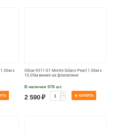
 1.06м x
Обои 9311-01 Monte Solaro Pearl 1.06м x
10.05м винил на флизелине
В наличии 578 шт.
+
ИТЬ
КУПИТЬ
2 590
₽
−