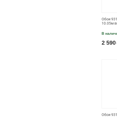
Обои 931
10.05м в
В налич
2 590
Обои 931