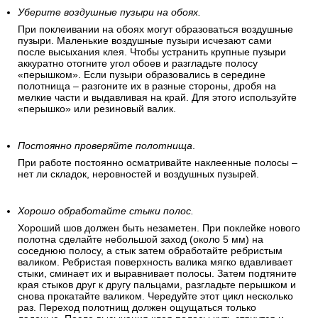
Уберите воздушные пузыри на обоях.
При поклеивании на обоях могут образоваться воздушные
пузыри. Маленькие воздушные пузыри исчезают сами
после высыхания клея. Чтобы устранить крупные пузыри
аккуратно отогните угол обоев и разгладьте полосу
«перышком». Если пузыри образовались в середине
полотнища – разгоните их в разные стороны, дробя на
мелкие части и выдавливая на край. Для этого используйте
«перышко» или резиновый валик.
Постоянно проверяйте полотнища
.
При работе постоянно осматривайте наклеенные полосы –
нет ли складок, неровностей и воздушных пузырей.
Хорошо обработайте стыки полос.
Хороший шов должен быть незаметен. При поклейке нового
полотна сделайте небольшой заход (около 5 мм) на
соседнюю полосу, а стык затем обработайте ребристым
валиком. Ребристая поверхность валика мягко вдавливает
стыки, сминает их и выравнивает полосы. Затем подтяните
края стыков друг к другу пальцами, разгладьте перышком и
снова прокатайте валиком. Чередуйте этот цикл несколько
раз. Переход полотнищ должен ощущаться только