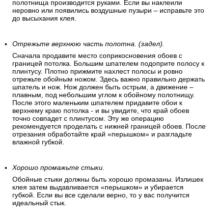
полотнища производится руками. Если вы наклеили
неровно или появились воздушные пузыри – исправьте это
до высыхания клея.
Отрежьте верхнюю часть полотна. (задел).
Сначала продавите место соприкосновения обоев с
границей потолка. Большим шпателем подоприте полосу к
плинтусу. Плотно прижмите нахлест полосы и ровно
отрежьте обойным ножом. Здесь важно правильно держать
шпатель и нож. Нож должен быть острым, а движение –
плавным, под небольшим углом к обойному полотнищу.
После этого маленьким шпателем придавите обои к
верхнему краю потолка - и вы увидите, что край обоев
точно совпадет с плинтусом. Эту же операцию
рекомендуется проделать с нижней границей обоев. После
отрезания обработайте край «перышком» и разгладьте
влажной губкой.
Хорошо промажьте стыки.
Обойные стыки должны быть хорошо промазаны. Излишек
клея затем выдавливается «перышком» и убирается
губкой. Если вы все сделали верно, то у вас получится
идеальный стык.