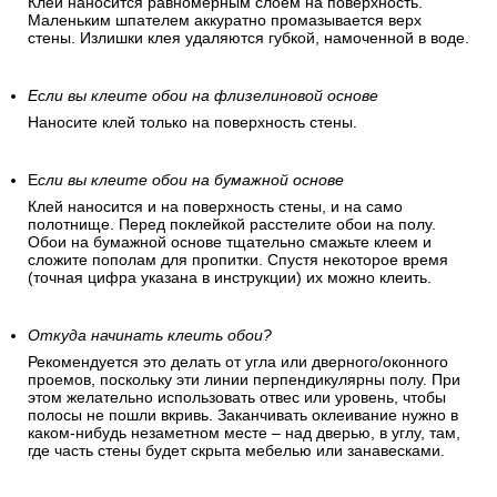
Клей наносится равномерным слоем на поверхность.
Маленьким шпателем аккуратно промазывается верх
стены. Излишки клея удаляются губкой, намоченной в воде.
Если вы клеите обои на флизелиновой основе
Наносите клей только на поверхность стены.
Е
сли вы клеите обои на бумажной основе
Клей наносится и на поверхность стены, и на само
полотнище. Перед поклейкой расстелите обои на полу.
Обои на бумажной основе тщательно смажьте клеем и
сложите пополам для пропитки. Спустя некоторое время
(точная цифра указана в инструкции) их можно клеить.
Откуда начинать клеить обои?
Рекомендуется это делать от угла или дверного/оконного
проемов, поскольку эти линии перпендикулярны полу. При
этом желательно использовать отвес или уровень, чтобы
полосы не пошли вкривь. Заканчивать оклеивание нужно в
каком-нибудь незаметном месте – над дверью, в углу, там,
где часть стены будет скрыта мебелью или занавесками.