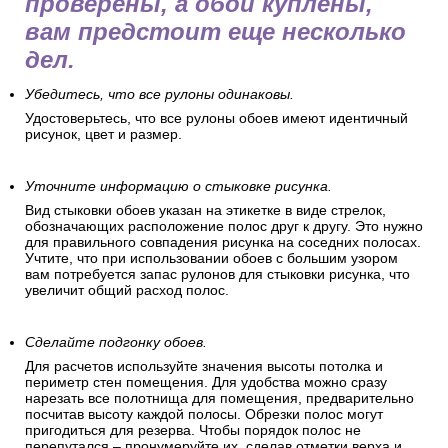
проверены, а обои куплены,
вам предстоит еще несколько
дел.
Убедитесь, что все рулоны одинаковы.
Удостоверьтесь, что все рулоны обоев имеют идентичный
рисунок, цвет и размер.
Уточните информацию о стыковке рисунка.
Вид стыковки обоев указан на этикетке в виде стрелок,
обозначающих расположение полос друг к другу. Это нужно
для правильного совпадения рисунка на соседних полосах.
Учтите, что при использовании обоев с большим узором
вам потребуется запас рулонов для стыковки рисунка, что
увеличит общий расход полос.
Сделайте подгонку обоев.
Для расчетов используйте значения высоты потолка и
периметр стен помещения. Для удобства можно сразу
нарезать все полотнища для помещения, предварительно
посчитав высоту каждой полосы. Обрезки полос могут
пригодиться для резерва. Чтобы порядок полос не
перепутался – пронумеруйте их, сделав отметки верха и