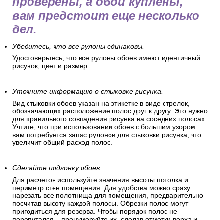
проверены, а обои куплены,
вам предстоит еще несколько
дел.
Убедитесь, что все рулоны одинаковы.
Удостоверьтесь, что все рулоны обоев имеют идентичный
рисунок, цвет и размер.
Уточните информацию о стыковке рисунка.
Вид стыковки обоев указан на этикетке в виде стрелок,
обозначающих расположение полос друг к другу. Это нужно
для правильного совпадения рисунка на соседних полосах.
Учтите, что при использовании обоев с большим узором
вам потребуется запас рулонов для стыковки рисунка, что
увеличит общий расход полос.
Сделайте подгонку обоев.
Для расчетов используйте значения высоты потолка и
периметр стен помещения. Для удобства можно сразу
нарезать все полотнища для помещения, предварительно
посчитав высоту каждой полосы. Обрезки полос могут
пригодиться для резерва. Чтобы порядок полос не
перепутался – пронумеруйте их, сделав отметки верха и