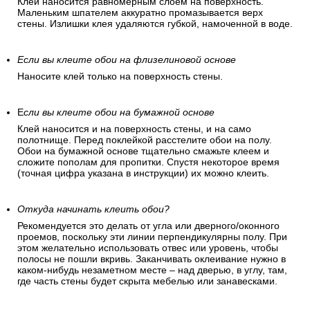
Клей наносится равномерным слоем на поверхность.
Маленьким шпателем аккуратно промазывается верх
стены. Излишки клея удаляются губкой, намоченной в воде.
Если вы клеите обои на флизелиновой основе
Наносите клей только на поверхность стены.
Е
сли вы клеите обои на бумажной основе
Клей наносится и на поверхность стены, и на само
полотнище. Перед поклейкой расстелите обои на полу.
Обои на бумажной основе тщательно смажьте клеем и
сложите пополам для пропитки. Спустя некоторое время
(точная цифра указана в инструкции) их можно клеить.
Откуда начинать клеить обои?
Рекомендуется это делать от угла или дверного/оконного
проемов, поскольку эти линии перпендикулярны полу. При
этом желательно использовать отвес или уровень, чтобы
полосы не пошли вкривь. Заканчивать оклеивание нужно в
каком-нибудь незаметном месте – над дверью, в углу, там,
где часть стены будет скрыта мебелью или занавесками.