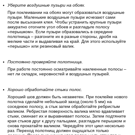
Уберите воздушные пузыри на обоях.
При поклеивании на обоях могут образоваться воздушные
пузыри. Маленькие воздушные пузыри исчезают сами
после высыхания клея. Чтобы устранить крупные пузыри
аккуратно отогните угол обоев и разгладьте полосу
«перышком». Если пузыри образовались в середине
полотнища – разгоните их в разные стороны, дробя на
мелкие части и выдавливая на край. Для этого используйте
«перышко» или резиновый валик.
Постоянно проверяйте полотнища
.
При работе постоянно осматривайте наклеенные полосы –
нет ли складок, неровностей и воздушных пузырей.
Хорошо обработайте стыки полос.
Хороший шов должен быть незаметен. При поклейке нового
полотна сделайте небольшой заход (около 5 мм) на
соседнюю полосу, а стык затем обработайте ребристым
валиком. Ребристая поверхность валика мягко вдавливает
стыки, сминает их и выравнивает полосы. Затем подтяните
края стыков друг к другу пальцами, разгладьте перышком и
снова прокатайте валиком. Чередуйте этот цикл несколько
раз. Переход полотнищ должен ощущаться только