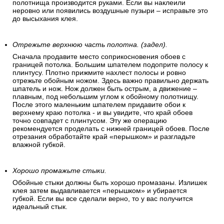
полотнища производится руками. Если вы наклеили
неровно или появились воздушные пузыри – исправьте это
до высыхания клея.
Отрежьте верхнюю часть полотна. (задел).
Сначала продавите место соприкосновения обоев с
границей потолка. Большим шпателем подоприте полосу к
плинтусу. Плотно прижмите нахлест полосы и ровно
отрежьте обойным ножом. Здесь важно правильно держать
шпатель и нож. Нож должен быть острым, а движение –
плавным, под небольшим углом к обойному полотнищу.
После этого маленьким шпателем придавите обои к
верхнему краю потолка - и вы увидите, что край обоев
точно совпадет с плинтусом. Эту же операцию
рекомендуется проделать с нижней границей обоев. После
отрезания обработайте край «перышком» и разгладьте
влажной губкой.
Хорошо промажьте стыки.
Обойные стыки должны быть хорошо промазаны. Излишек
клея затем выдавливается «перышком» и убирается
губкой. Если вы все сделали верно, то у вас получится
идеальный стык.