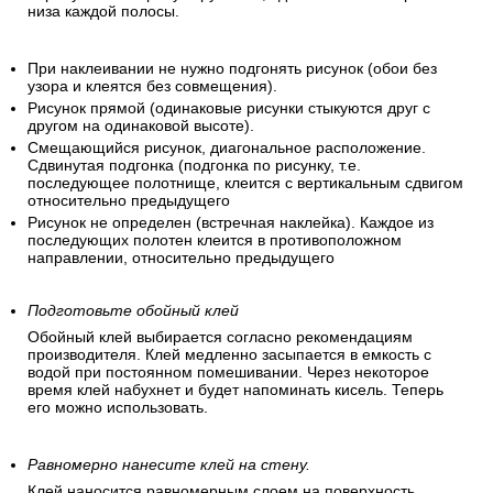
низа каждой полосы.
При наклеивании не нужно подгонять рисунок (обои без
узора и клеятся без совмещения).
Рисунок прямой (одинаковые рисунки стыкуются друг с
другом на одинаковой высоте).
Смещающийся рисунок, диагональное расположение.
Сдвинутая подгонка (подгонка по рисунку, т.е.
последующее полотнище, клеится с вертикальным сдвигом
относительно предыдущего
Рисунок не определен (встречная наклейка). Каждое из
последующих полотен клеится в противоположном
направлении, относительно предыдущего
Подготовьте обойный клей
Обойный клей выбирается согласно рекомендациям
производителя. Клей медленно засыпается в емкость с
водой при постоянном помешивании. Через некоторое
время клей набухнет и будет напоминать кисель. Теперь
его можно использовать.
Равномерно нанесите клей на стену.
Клей наносится равномерным слоем на поверхность.