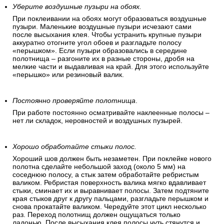
Уберите воздушные пузыри на обоях.
При поклеивании на обоях могут образоваться воздушные
пузыри. Маленькие воздушные пузыри исчезают сами
после высыхания клея. Чтобы устранить крупные пузыри
аккуратно отогните угол обоев и разгладьте полосу
«перышком». Если пузыри образовались в середине
полотнища – разгоните их в разные стороны, дробя на
мелкие части и выдавливая на край. Для этого используйте
«перышко» или резиновый валик.
Постоянно проверяйте полотнища
.
При работе постоянно осматривайте наклеенные полосы –
нет ли складок, неровностей и воздушных пузырей.
Хорошо обработайте стыки полос.
Хороший шов должен быть незаметен. При поклейке нового
полотна сделайте небольшой заход (около 5 мм) на
соседнюю полосу, а стык затем обработайте ребристым
валиком. Ребристая поверхность валика мягко вдавливает
стыки, сминает их и выравнивает полосы. Затем подтяните
края стыков друг к другу пальцами, разгладьте перышком и
снова прокатайте валиком. Чередуйте этот цикл несколько
раз. Переход полотнищ должен ощущаться только
ладонью. После высыхания клея полосы чуть стянутся и