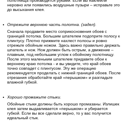
полотнища производится руками. Если вы наклеили
неровно или появились воздушные пузыри – исправьте это
до высыхания клея.
Отрежьте верхнюю часть полотна. (задел).
Сначала продавите место соприкосновения обоев с
границей потолка. Большим шпателем подоприте полосу к
плинтусу. Плотно прижмите нахлест полосы и ровно
отрежьте обойным ножом. Здесь важно правильно держать
шпатель и нож. Нож должен быть острым, а движение –
плавным, под небольшим углом к обойному полотнищу.
После этого маленьким шпателем придавите обои к
верхнему краю потолка - и вы увидите, что край обоев
точно совпадет с плинтусом. Эту же операцию
рекомендуется проделать с нижней границей обоев. После
отрезания обработайте край «перышком» и разгладьте
влажной губкой.
Хорошо промажьте стыки.
Обойные стыки должны быть хорошо промазаны. Излишек
клея затем выдавливается «перышком» и убирается
губкой. Если вы все сделали верно, то у вас получится
идеальный стык.