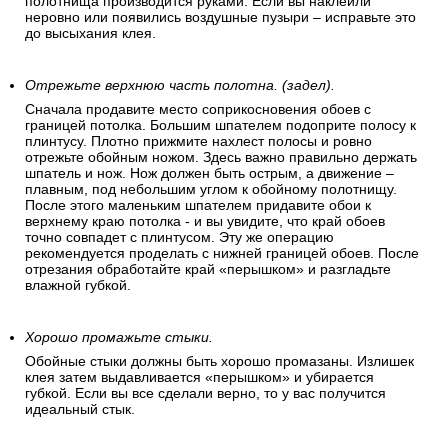
полотнища производится руками. Если вы наклеили
неровно или появились воздушные пузыри – исправьте это
до высыхания клея.
Отрежьте верхнюю часть полотна. (задел).
Сначала продавите место соприкосновения обоев с
границей потолка. Большим шпателем подоприте полосу к
плинтусу. Плотно прижмите нахлест полосы и ровно
отрежьте обойным ножом. Здесь важно правильно держать
шпатель и нож. Нож должен быть острым, а движение –
плавным, под небольшим углом к обойному полотнищу.
После этого маленьким шпателем придавите обои к
верхнему краю потолка - и вы увидите, что край обоев
точно совпадет с плинтусом. Эту же операцию
рекомендуется проделать с нижней границей обоев. После
отрезания обработайте край «перышком» и разгладьте
влажной губкой.
Хорошо промажьте стыки.
Обойные стыки должны быть хорошо промазаны. Излишек
клея затем выдавливается «перышком» и убирается
губкой. Если вы все сделали верно, то у вас получится
идеальный стык.