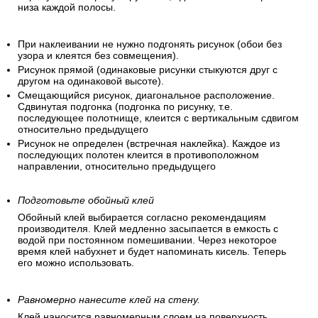
низа каждой полосы.
При наклеивании не нужно подгонять рисунок (обои без
узора и клеятся без совмещения).
Рисунок прямой (одинаковые рисунки стыкуются друг с
другом на одинаковой высоте).
Смещающийся рисунок, диагональное расположение.
Сдвинутая подгонка (подгонка по рисунку, т.е.
последующее полотнище, клеится с вертикальным сдвигом
относительно предыдущего
Рисунок не определен (встречная наклейка). Каждое из
последующих полотен клеится в противоположном
направлении, относительно предыдущего
Подготовьте обойный клей
Обойный клей выбирается согласно рекомендациям
производителя. Клей медленно засыпается в емкость с
водой при постоянном помешивании. Через некоторое
время клей набухнет и будет напоминать кисель. Теперь
его можно использовать.
Равномерно нанесите клей на стену.
Клей наносится равномерным слоем на поверхность.