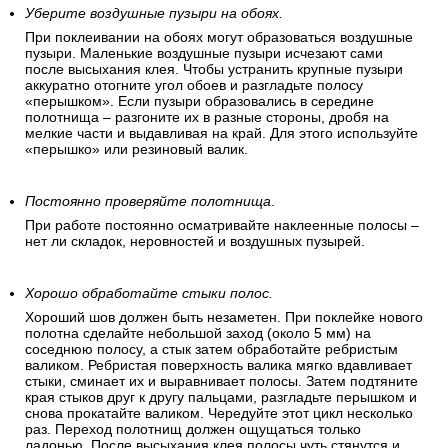
Уберите воздушные пузыри на обоях.
При поклеивании на обоях могут образоваться воздушные
пузыри. Маленькие воздушные пузыри исчезают сами
после высыхания клея. Чтобы устранить крупные пузыри
аккуратно отогните угол обоев и разгладьте полосу
«перышком». Если пузыри образовались в середине
полотнища – разгоните их в разные стороны, дробя на
мелкие части и выдавливая на край. Для этого используйте
«перышко» или резиновый валик.
Постоянно проверяйте полотнища
.
При работе постоянно осматривайте наклеенные полосы –
нет ли складок, неровностей и воздушных пузырей.
Хорошо обработайте стыки полос.
Хороший шов должен быть незаметен. При поклейке нового
полотна сделайте небольшой заход (около 5 мм) на
соседнюю полосу, а стык затем обработайте ребристым
валиком. Ребристая поверхность валика мягко вдавливает
стыки, сминает их и выравнивает полосы. Затем подтяните
края стыков друг к другу пальцами, разгладьте перышком и
снова прокатайте валиком. Чередуйте этот цикл несколько
раз. Переход полотнищ должен ощущаться только
ладонью. После высыхания клея полосы чуть стянутся и