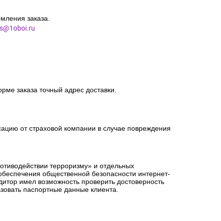
мления заказа.
es@1oboi.ru
орме заказа точный адрес доставки.
сацию от страховой компании в случае повреждения
ротиводействии терроризму» и отдельных
 обеспечения общественной безопасности интернет-
едитор имел возможность проверить достоверность
зовать паспортные данные клиента.