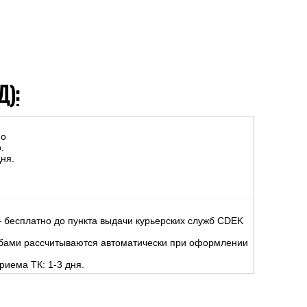
Д):
но
.
ня.
 бесплатно до пункта выдачи курьерских служб CDEK
жбами рассчитываются автоматически при оформлении
риема ТК: 1-3 дня.