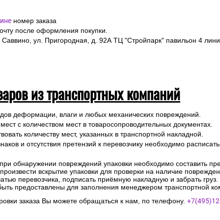
ине
номер заказа
почту после оформления покупки.
 Саввино, ул. Пригородная, д. 92А ТЦ "Стройпарк" павильон 4 лини
варов из транспортных компаний
ледов деформации, влаги и любых механических повреждений.
 мест с количеством мест в товаросопроводительных документах.
вовать количеству мест, указанных в транспортной накладной.
наков и отсутствия претензий к перевозчику необходимо расписатьс
 при обнаружении повреждений упаковки необходимо составить прет
е произвести вскрытие упаковки для проверки на наличие поврежде
чатью перевозчика, подписать приёмную накладную и забрать груз.
быть предоставлены для заполнения менеджером транспортной ко
овки заказа Вы можете обращаться к нам, по телефону.
+7(495)12