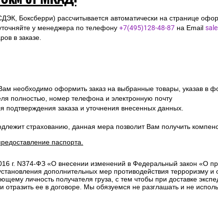
СДЭК, Боксберри) рассчитывается автоматически на странице офор
уточняйте у менеджера по телефону
+7(495)128-48-87
на Email
sal
ов в заказе.
 Вам необходимо оформить заказ на выбранные товары, указав в ф
ля полностью, номер телефона и электронную почту
ля подтверждения заказа и уточнения внесенных данных.
одлежит страхованию, данная мера позволит Вам получить компен
предоставление паспорта.
2016 г. N374-ФЗ «О внесении изменений в Федеральный закон «О п
 установления дополнительных мер противодействия терроризму и
ющему личность получателя груза, с тем чтобы при доставке эксп
отразить ее в договоре. Мы обязуемся не разглашать и не исполь