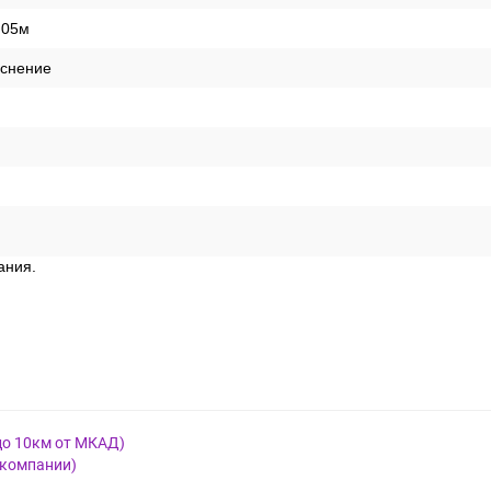
,05м
иснение
ания.
до 10км от МКАД)
 компании)