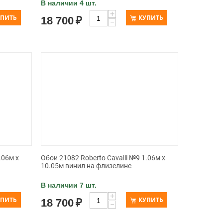
В наличии 4 шт.
+
УПИТЬ
КУПИТЬ
18 700
₽
−
.06м x
Обои 21082 Roberto Cavalli №9 1.06м x
10.05м винил на флизелине
В наличии 7 шт.
+
УПИТЬ
КУПИТЬ
18 700
₽
−