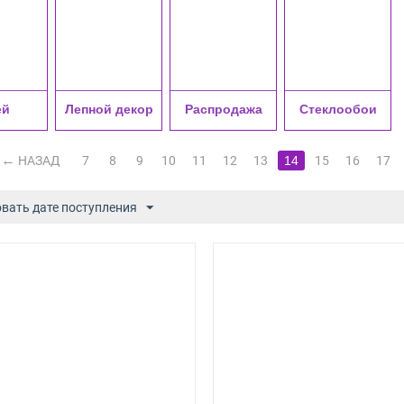
ей
Лепной декор
Распродажа
Стеклообои
НАЗАД
7
8
9
10
11
12
13
14
15
16
17
вать дате поступления