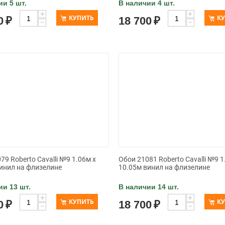
ии 5 шт.
В наличии 4 шт.
+
+
КУПИТЬ
К
0
₽
18 700
₽
−
−
79 Roberto Cavalli №9 1.06м x
Обои 21081 Roberto Cavalli №9 1
инил на флизелине
10.05м винил на флизелине
ии 13 шт.
В наличии 14 шт.
+
+
КУПИТЬ
К
0
₽
18 700
₽
−
−