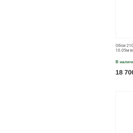
Обои 210
10.05м в
В налич
18 70