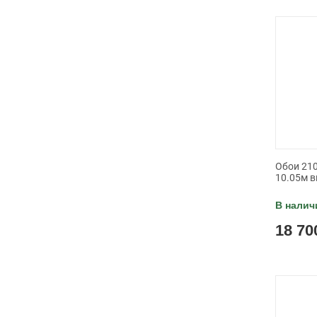
Обои 210
10.05м в
В налич
18 70