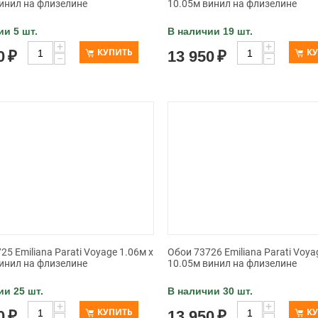
инил на флизелине
10.05м винил на флизелине
ии 5 шт.
В наличии 19 шт.
+
+
КУПИТЬ
К
0
₽
13 950
₽
−
−
25 Emiliana Parati Voyage 1.06м x
Обои 73726 Emiliana Parati Voya
инил на флизелине
10.05м винил на флизелине
ии 25 шт.
В наличии 30 шт.
+
+
КУПИТЬ
К
0
₽
13 950
₽