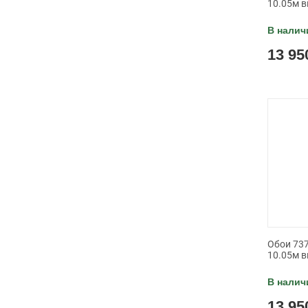
10.05м в
В налич
13 95
Обои 737
10.05м в
В налич
13 95