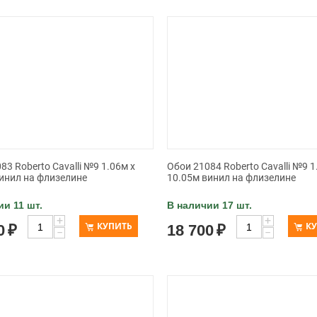
83 Roberto Cavalli №9 1.06м x
Обои 21084 Roberto Cavalli №9 1
инил на флизелине
10.05м винил на флизелине
ии 11 шт.
В наличии 17 шт.
+
+
КУПИТЬ
К
0
₽
18 700
₽
−
−