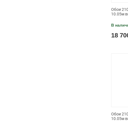
Обои 210
10.05м в
В налич
18 70
Обои 210
10.05м в