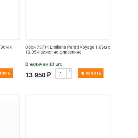
.06м x
Обои 73714 Emiliana Parati Voyage 1.06м x
10.05м винил на флизелине
В наличии 13 шт.
+
УПИТЬ
КУПИТЬ
13 950
₽
−