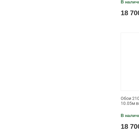
В налич
18 70
Обои 210
10.05м в
В налич
18 70