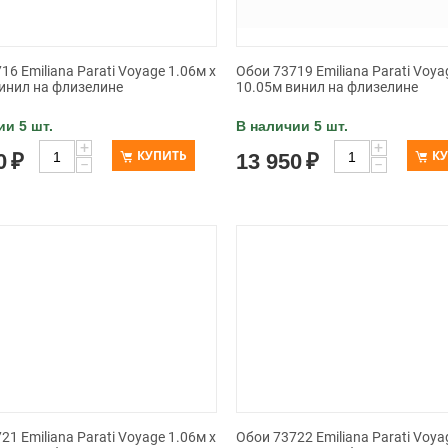
16 Emiliana Parati Voyage 1.06м x
Обои 73719 Emiliana Parati Voya
инил на флизелине
10.05м винил на флизелине
ии 5 шт.
В наличии 5 шт.
+
+
КУПИТЬ
К
0
₽
13 950
₽
−
−
21 Emiliana Parati Voyage 1.06м x
Обои 73722 Emiliana Parati Voya