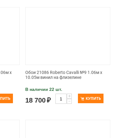
.06м x
Обои 21086 Roberto Cavalli №9 1.06м x
10.05м винил на флизелине
В наличии 22 шт.
+
УПИТЬ
КУПИТЬ
18 700
₽
−