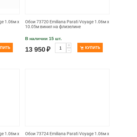
ge 1.06м x
Обои 73720 Emiliana Parati Voyage 1.06м x
10.05м винил на флизелине
В наличии 15 шт.
+
УПИТЬ
КУПИТЬ
13 950
₽
−
ge 1.06м x
Обои 73724 Emiliana Parati Voyage 1.06м x