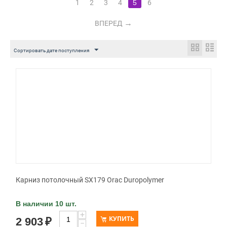
1
2
3
4
5
6
ВПЕРЕД
Сортировать дате поступления
Карниз потолочный SX179 Orac Duropolymer
В наличии 10 шт.
+
КУПИТЬ
2 903
₽
−