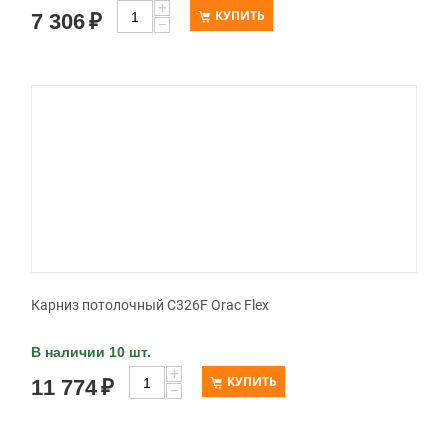
+
КУПИТЬ
7 306
₽
−
Карниз потолочный C326F Orac Flex
В наличии 10 шт.
+
КУПИТЬ
11 774
₽
−