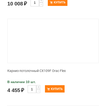
+
КУПИТЬ
10 008
₽
−
Карниз потолочный CX109F Orac Flex
В наличии 10 шт.
+
КУПИТЬ
4 455
₽
−