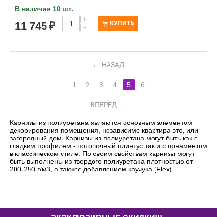
В наличии 10 шт.
+
КУПИТЬ
11 745
₽
−
НАЗАД
1
2
3
4
5
6
ВПЕРЕД
Карнизы из полиуретана являются основным элементом
декорирования помещения, независимо квартира это, или
загородный дом. Карнизы из полиуретана могут быть как с
гладким профилем - потолочный плинтус так и с орнаментом
в классическом стиле. По своим свойствам карнизы могут
быть выполнены из твердого полиуретана плотностью от
200-250 г/м3, а такжес добавлением каучука (Flex).