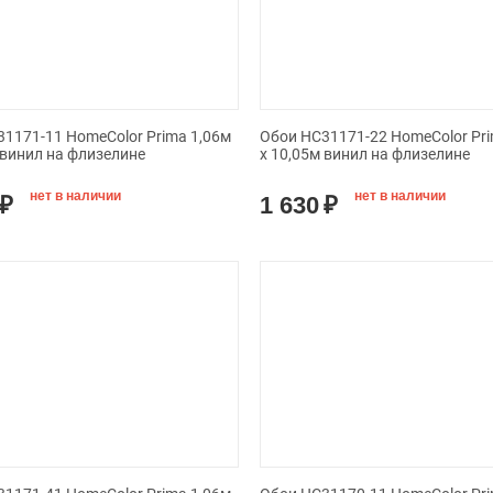
1171-11 HomeColor Prima 1,06м
Обои HC31171-22 HomeColor Pri
 винил на флизелине
х 10,05м винил на флизелине
нет в наличии
нет в наличии
₽
1 630
₽