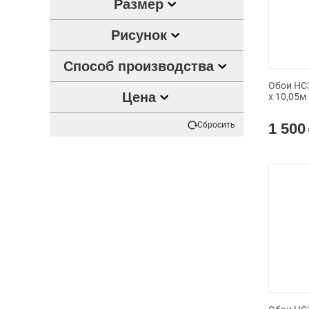
Размер
Рисунок
Способ производства
Обои HC3
Цена
х 10,05м
Сбросить
1 500