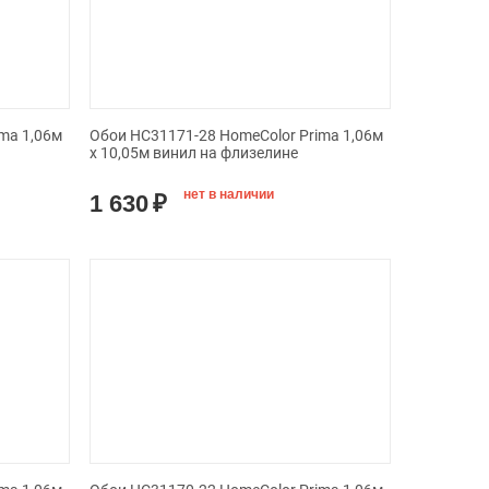
ma 1,06м
Обои HC31171-28 HomeColor Prima 1,06м
х 10,05м винил на флизелине
нет в наличии
1 630
₽