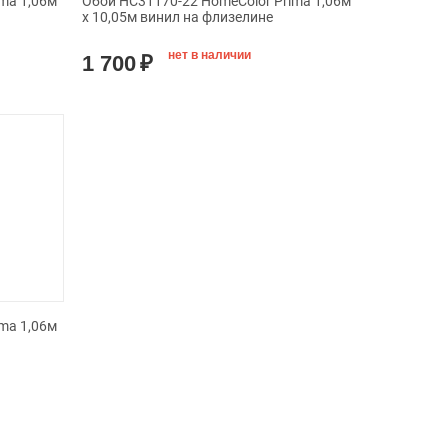
ma 1,06м
Обои HC31170-22 HomeColor Prima 1,06м
х 10,05м винил на флизелине
нет в наличии
1 700
₽
ma 1,06м