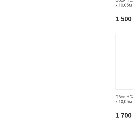
Обои HC3
х 10,05м
1 500
Обои HC3
х 10,05м
1 700