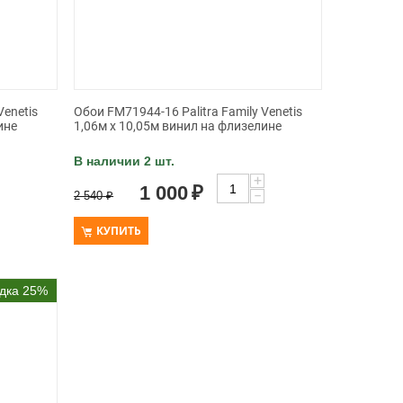
Venetis
Обои FM71944-16 Palitra Family Venetis
ине
1,06м х 10,05м винил на флизелине
В наличии 2 шт.
+
1 000
₽
−
2 540
₽
КУПИТЬ
дка 25%