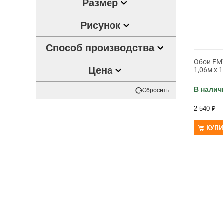
Размер
Рисунок
Способ производства
Обои FM7
Цена
1,06м х 
В налич
Сбросить
2 540
₽
КУПИ