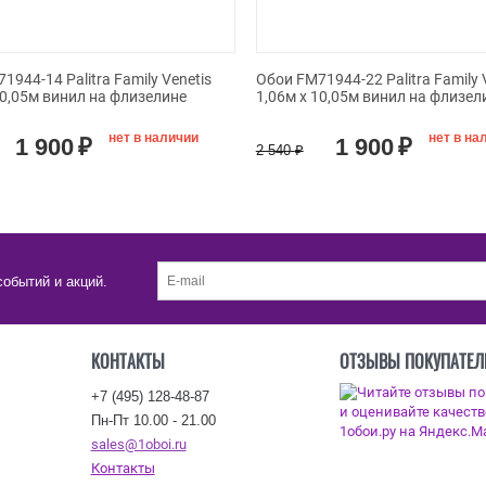
1944-14 Palitra Family Venetis
Обои FM71944-22 Palitra Family 
10,05м винил на флизелине
1,06м х 10,05м винил на флизел
нет в наличии
нет в на
1 900
₽
1 900
₽
2 540
₽
событий и акций.
КОНТАКТЫ
ОТЗЫВЫ ПОКУПАТЕЛ
+7 (495) 128-48-87
Пн-Пт 10.00 - 21.00
sales@1oboi.ru
Контакты