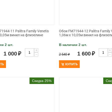
1944-11 Palitra Family Venetis
Обои FM71944-12 Palitra Family 
10,05м винил на флизелине
1,06м х 10,05м винил на флизел
ии 2 шт.
В наличии 2 шт.
+
+
1 000
₽
1 600
₽
−
−
2 540
₽
ТЬ
КУПИТЬ
Скидка 25%
Ски