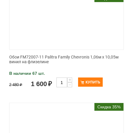
Обои FM72007-11 Palitra Family Chevronis 1,06м х 10,05м
винил на флизелине
В наличии 67 шт.
+
КУПИТЬ
1 600
₽
−
2 480
₽
Скидка 35%