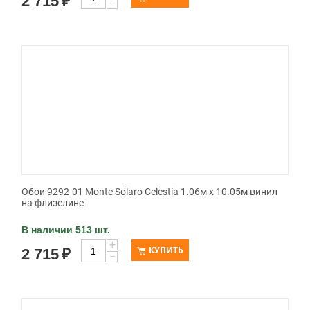
2 715
₽
−
Обои 9292-01 Monte Solaro Celestia 1.06м x 10.05м винил
на флизелине
В наличии 513 шт.
+
КУПИТЬ
2 715
₽
−