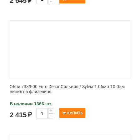
2 645
₽
−
Обои 7339-00 Euro Decor Сильвия / Sylvia 1.06м x 10.05м
винил на флизелине
В наличии 1366 шт.
+
КУПИТЬ
2 415
₽
−