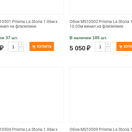
0501 Prisma La Storia 1.06м x
Обои MS10502 Prisma La Storia 
инил на флизелине
10.05м винил на флизелине
ии 37 шт.
В наличии 105 шт.
+
+
КУПИТЬ
КУП
₽
5 050
₽
−
−
0504 Prisma La Storia 1.06м x
Обои MS10509 Prisma La Storia 