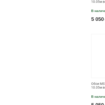
10.05м в
В налич
5 050
Обои MS1
10.05м в
В налич
5 050