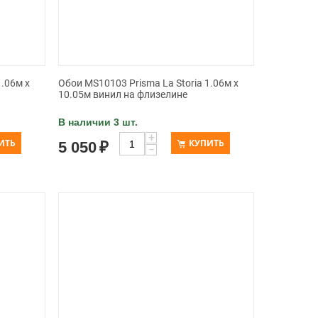
1.06м x
Обои MS10103 Prisma La Storia 1.06м x
10.05м винил на флизелине
В наличии 3 шт.
+
ИТЬ
КУПИТЬ
5 050
₽
−