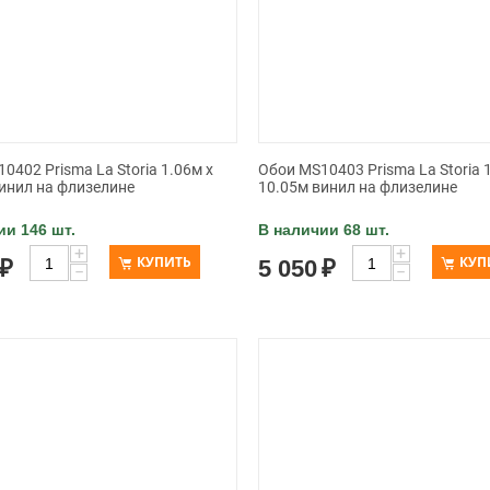
0402 Prisma La Storia 1.06м x
Обои MS10403 Prisma La Storia 
инил на флизелине
10.05м винил на флизелине
ии 146 шт.
В наличии 68 шт.
+
+
КУПИТЬ
КУП
₽
5 050
₽
−
−