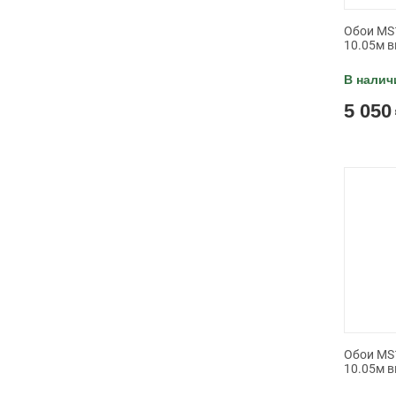
Обои MS1
10.05м в
В налич
5 050
Обои MS1
10.05м в