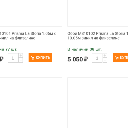
0101 Prisma La Storia 1.06м x
Обои MS10102 Prisma La Storia 
инил на флизелине
10.05м винил на флизелине
ии 77 шт.
В наличии 36 шт.
+
+
КУПИТЬ
КУП
₽
5 050
₽
−
−