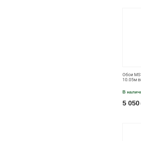
Обои MS1
10.05м в
В налич
5 050