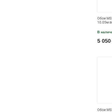
Обои MS1
10.05м в
В налич
5 050
Обои MS1