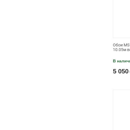
Обои MS1
10.05м в
В налич
5 050