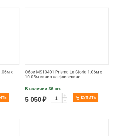
1.06м x
Обои MS10401 Prisma La Storia 1.06м x
10.05м винил на флизелине
В наличии 36 шт.
+
ИТЬ
КУПИТЬ
5 050
₽
−