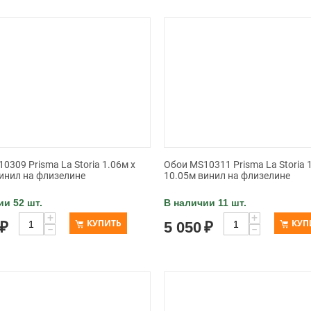
0309 Prisma La Storia 1.06м x
Обои MS10311 Prisma La Storia 
инил на флизелине
10.05м винил на флизелине
ии 52 шт.
В наличии 11 шт.
+
+
КУПИТЬ
КУП
₽
5 050
₽
−
−