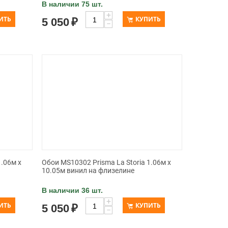
В наличии 75 шт.
+
ИТЬ
КУПИТЬ
5 050
₽
−
1.06м x
Обои MS10302 Prisma La Storia 1.06м x
10.05м винил на флизелине
В наличии 36 шт.
+
ИТЬ
КУПИТЬ
5 050
₽
−