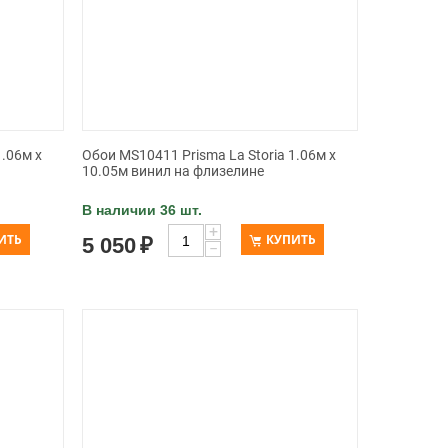
1.06м x
Обои MS10411 Prisma La Storia 1.06м x
10.05м винил на флизелине
В наличии 36 шт.
+
ИТЬ
КУПИТЬ
5 050
₽
−