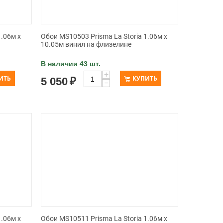
1.06м x
Обои MS10503 Prisma La Storia 1.06м x
10.05м винил на флизелине
В наличии 43 шт.
+
ИТЬ
КУПИТЬ
5 050
₽
−
1.06м x
Обои MS10511 Prisma La Storia 1.06м x