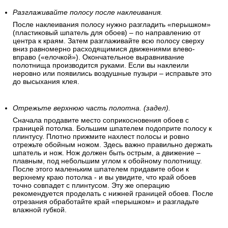
Разглаживайте полосу после наклеивания.
После наклеивания полосу нужно разгладить «перышком»
(пластиковый шпатель для обоев) – по направлению от
центра к краям. Затем разглаживайте всю полосу сверху
вниз равномерно расходящимися движениями влево-
вправо («елочкой»). Окончательное выравнивание
полотнища производится руками. Если вы наклеили
неровно или появились воздушные пузыри – исправьте это
до высыхания клея.
Отрежьте верхнюю часть полотна. (задел).
Сначала продавите место соприкосновения обоев с
границей потолка. Большим шпателем подоприте полосу к
плинтусу. Плотно прижмите нахлест полосы и ровно
отрежьте обойным ножом. Здесь важно правильно держать
шпатель и нож. Нож должен быть острым, а движение –
плавным, под небольшим углом к обойному полотнищу.
После этого маленьким шпателем придавите обои к
верхнему краю потолка - и вы увидите, что край обоев
точно совпадет с плинтусом. Эту же операцию
рекомендуется проделать с нижней границей обоев. После
отрезания обработайте край «перышком» и разгладьте
влажной губкой.