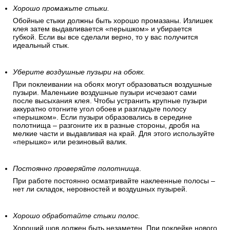
Хорошо промажьте стыки.
Обойные стыки должны быть хорошо промазаны. Излишек
клея затем выдавливается «перышком» и убирается
губкой. Если вы все сделали верно, то у вас получится
идеальный стык.
Уберите воздушные пузыри на обоях.
При поклеивании на обоях могут образоваться воздушные
пузыри. Маленькие воздушные пузыри исчезают сами
после высыхания клея. Чтобы устранить крупные пузыри
аккуратно отогните угол обоев и разгладьте полосу
«перышком». Если пузыри образовались в середине
полотнища – разгоните их в разные стороны, дробя на
мелкие части и выдавливая на край. Для этого используйте
«перышко» или резиновый валик.
Постоянно проверяйте полотнища
.
При работе постоянно осматривайте наклеенные полосы –
нет ли складок, неровностей и воздушных пузырей.
Хорошо обработайте стыки полос.
Хороший шов должен быть незаметен. При поклейке нового