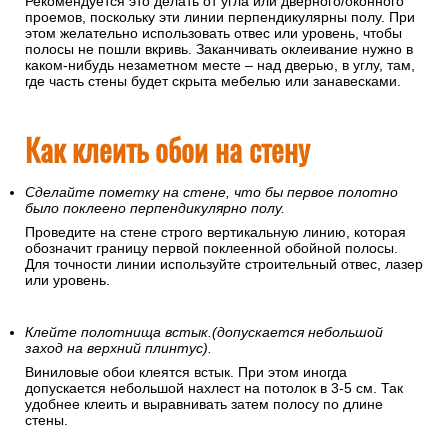
Рекомендуется это делать от угла или дверного/оконного
проемов, поскольку эти линии перпендикулярны полу. При
этом желательно использовать отвес или уровень, чтобы
полосы не пошли вкривь. Заканчивать оклеивание нужно в
каком-нибудь незаметном месте – над дверью, в углу, там,
где часть стены будет скрыта мебелью или занавесками.
Как клеить обои на стену
Сделайте пометку на стене, что бы первое полотно
было поклеено перпендикулярно полу.
Проведите на стене строго вертикальную линию, которая
обозначит границу первой поклеенной обойной полосы.
Для точности линии используйте строительный отвес, лазер
или уровень.
Клейте полотнища встык.(допускается небольшой
заход на верхний плинтус).
Виниловые обои клеятся встык. При этом иногда
допускается небольшой нахлест на потолок в 3-5 см. Так
удобнее клеить и выравнивать затем полосу по длине
стены.