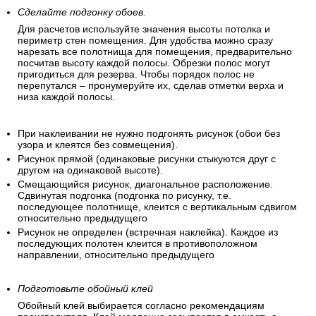
Сделайте подгонку обоев.
Для расчетов используйте значения высоты потолка и
периметр стен помещения. Для удобства можно сразу
нарезать все полотнища для помещения, предварительно
посчитав высоту каждой полосы. Обрезки полос могут
пригодиться для резерва. Чтобы порядок полос не
перепутался – пронумеруйте их, сделав отметки верха и
низа каждой полосы.
При наклеивании не нужно подгонять рисунок (обои без
узора и клеятся без совмещения).
Рисунок прямой (одинаковые рисунки стыкуются друг с
другом на одинаковой высоте).
Смещающийся рисунок, диагональное расположение.
Сдвинутая подгонка (подгонка по рисунку, т.е.
последующее полотнище, клеится с вертикальным сдвигом
относительно предыдущего
Рисунок не определен (встречная наклейка). Каждое из
последующих полотен клеится в противоположном
направлении, относительно предыдущего
Подготовьте обойный клей
Обойный клей выбирается согласно рекомендациям