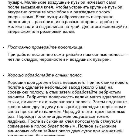
пузыри. Маленькие воздушные пузыри исчезают сами
после высыхания клея. Чтобы устранить крупные пузыри
аккуратно отогните угол обоев и разгладьте полосу
«перышком». Если пузыри образовались в середине
полотнища – разгоните их в разные стороны, дробя на
мелкие части и выдавливая на край. Для этого используйте
«перышко» или резиновый валик.
Постоянно проверяйте полотнища
.
При работе постоянно осматривайте наклеенные полосы –
нет ли складок, неровностей и воздушных пузырей.
Хорошо обработайте стыки полос.
Хороший шов должен быть незаметен. При поклейке нового
полотна сделайте небольшой заход (около 5 мм) на
соседнюю полосу, а стык затем обработайте ребристым
валиком. Ребристая поверхность валика мягко вдавливает
стыки, сминает их и выравнивает полосы. Затем подтяните
края стыков друг к другу пальцами, разгладьте перышком и
снова прокатайте валиком. Чередуйте этот цикл несколько
раз. Переход полотнищ должен ощущаться только
ладонью. После высыхания клея полосы чуть стянутся и
совмещение полос будет полным. Полное высыхание
виниловых обоев займет около двух суток при комнатной
температуре, без сквозняков.