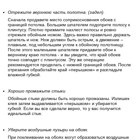
Отрежьте верхнюю часть полотна. (задел).
Сначала продавите место соприкосновения обоев с
границей потолка. Большим шпателем подоприте полосу к
плинтусу. Плотно прижмите нахлест полосы и ровно
отрежьте обойным ножом. Здесь важно правильно держать
шпатель и нож. Нож должен быть острым, а движение –
плавным, под небольшим углом к обойному полотнищу.
После этого маленьким шпателем придавите обои к
верхнему краю потолка - и вы увидите, что край обоев
точно совпадет с плинтусом. Эту же операцию
рекомендуется проделать с нижней границей обоев. После
отрезания обработайте край «перышком» и разгладьте
влажной губкой.
Хорошо промажьте стыки.
Обойные стыки должны быть хорошо промазаны. Излишек
клея затем выдавливается «перышком» и убирается
губкой. Если вы все сделали верно, то у вас получится
идеальный стык.
Уберите воздушные пузыри на обоях.
При поклеивании на обоях могут образоваться воздушные