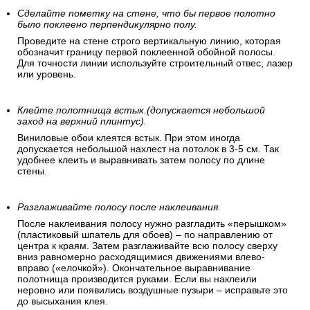
Сделайте пометку на стене, что бы первое полотно
было поклеено перпендикулярно полу.
Проведите на стене строго вертикальную линию, которая
обозначит границу первой поклеенной обойной полосы.
Для точности линии используйте строительный отвес, лазер
или уровень.
Клейте полотнища встык.(допускается небольшой
заход на верхний плинтус).
Виниловые обои клеятся встык. При этом иногда
допускается небольшой нахлест на потолок в 3-5 см. Так
удобнее клеить и выравнивать затем полосу по длине
стены.
Разглаживайте полосу после наклеивания.
После наклеивания полосу нужно разгладить «перышком»
(пластиковый шпатель для обоев) – по направлению от
центра к краям. Затем разглаживайте всю полосу сверху
вниз равномерно расходящимися движениями влево-
вправо («елочкой»). Окончательное выравнивание
полотнища производится руками. Если вы наклеили
неровно или появились воздушные пузыри – исправьте это
до высыхания клея.