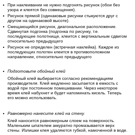
При наклеивании не нужно подгонять рисунок (обои без
узора и клеятся без совмещения).
Рисунок прямой (одинаковые рисунки стыкуются друг с
другом на одинаковой высоте).
Смещающийся рисунок, диагональное расположение.
Сдвинутая подгонка (подгонка по рисунку, т.е.
последующее полотнище, клеится с вертикальным сдвигом
относительно предыдущего
Рисунок не определен (встречная наклейка). Каждое из
последующих полотен клеится в противоположном
направлении, относительно предыдущего
Подготовьте обойный клей
Обойный клей выбирается согласно рекомендациям
производителя. Клей медленно засыпается в емкость с
водой при постоянном помешивании. Через некоторое
время клей набухнет и будет напоминать кисель. Теперь
его можно использовать.
Равномерно нанесите клей на стену.
Клей наносится равномерным слоем на поверхность.
Маленьким шпателем аккуратно промазывается верх
стены. Излишки клея удаляются губкой, намоченной в воде.